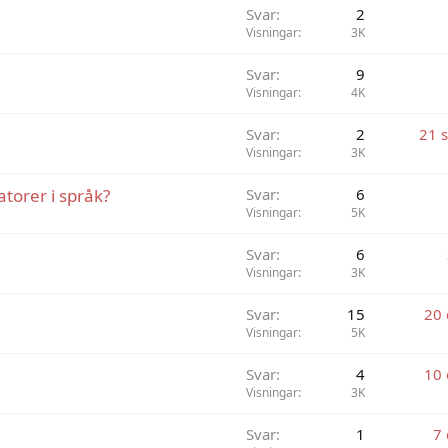
Svar
2
Visningar
3K
Svar
9
Visningar
4K
Svar
2
21 
Visningar
3K
torer i språk?
Svar
6
Visningar
5K
Svar
6
Visningar
3K
Svar
15
20
Visningar
5K
Svar
4
10
Visningar
3K
Svar
1
7