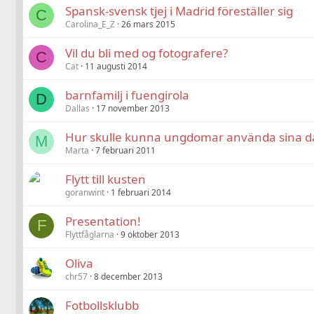
Spansk-svensk tjej i Madrid föreställer sig
C
Carolina_E_Z
26 mars 2015
Vil du bli med og fotografere?
C
Cat
11 augusti 2014
barnfamilj i fuengirola
D
Dallas
17 november 2013
Hur skulle kunna ungdomar använda sina da
M
Marta
7 februari 2011
Flytt till kusten
goranwint
1 februari 2014
Presentation!
F
Flyttfåglarna
9 oktober 2013
Oliva
chr57
8 december 2013
Fotbollsklubb