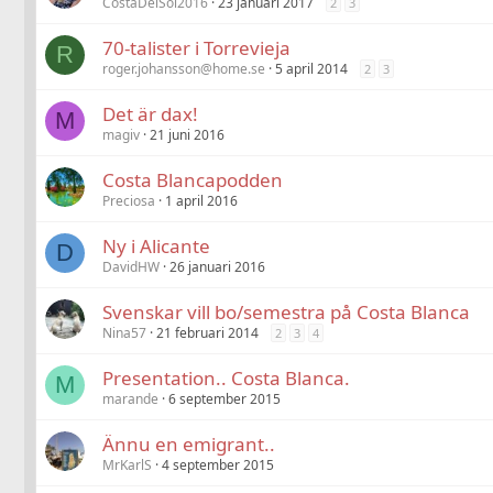
CostaDelSol2016
23 januari 2017
2
3
70-talister i Torrevieja
R
roger.johansson@home.se
5 april 2014
2
3
Det är dax!
M
magiv
21 juni 2016
Costa Blancapodden
Preciosa
1 april 2016
Ny i Alicante
D
DavidHW
26 januari 2016
Svenskar vill bo/semestra på Costa Blanca
Nina57
21 februari 2014
2
3
4
Presentation.. Costa Blanca.
M
marande
6 september 2015
Ännu en emigrant..
MrKarlS
4 september 2015