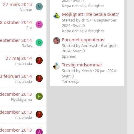
2024
Svar: 1
27 mars 2015
Köpa och sälja fastighet
N
Noman
Möjligt att inte betala skatt?
Started by chr57
6 september
8 oktober 2014
C
2024
Svar: 0
Cat
Köpa och sälja fastighet
Forumet uppdateras
september 2014
D
Started by Andreash
6 augusti
Dallas
2024
Svar: 0
Spanien
27 maj 2014
rinconada
Trevlig midsommar
Started by Kenth
20 juni 2024
3 februari 2014
Svar: 0
Torrevieja
rinconada
 december 2013
F
Flyttfåglarna
 december 2013
rinconada
 december 2013
Å