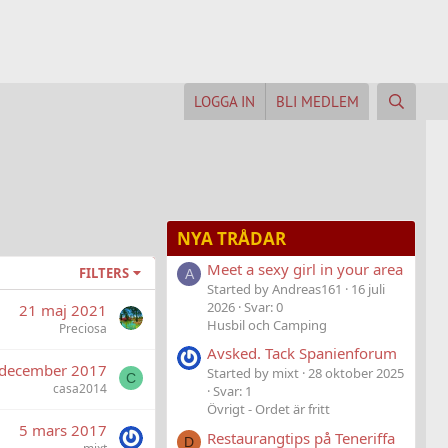
LOGGA IN
BLI MEDLEM
NYA TRÅDAR
Meet a sexy girl in your area
FILTERS
A
Started by Andreas161
16 juli
2026
Svar: 0
21 maj 2021
Husbil och Camping
Preciosa
Avsked. Tack Spanienforum
 december 2017
Started by mixt
28 oktober 2025
C
casa2014
Svar: 1
Övrigt - Ordet är fritt
5 mars 2017
Restaurangtips på Teneriffa
D