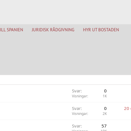
TILL SPANIEN
JURIDISK RÅDGIVNING
HYR UT BOSTADEN
Svar
0
Visningar
1K
Svar
0
20
Visningar
2K
Svar
57