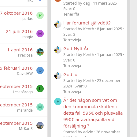
mixt
Started by dag
11 mars 2025
Svar: 0
7 oktober 2016
Teneriffa
P
parkis
Har forumet självdött?
Started by Kenth
8 januari 2025
21 juni 2016
M
Svar: 3
magiv
Torrevieja
Gott Nytt År
1 april 2016
Started by Kenth
1 januari 2025
Preciosa
Svar: 0
Torrevieja
5 februari 2016
D
DavidHW
God Jul
Started by Kenth
23 december
2024
Svar: 0
september 2015
L
Torrevieja
Lesspåregn
Är det någon som vet om
E
september 2015
den kommunala skatten i
M
marande
detta fall 595€ och plusvalia
990€ är avdragsgilla vid
september 2015
försäljning ?
MrKarlS
Started by edvin
26 november