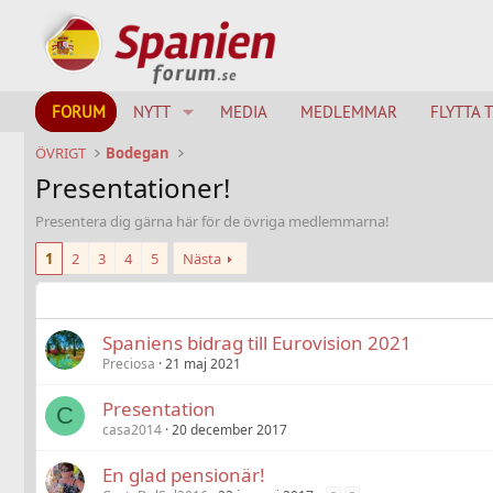
FORUM
NYTT
MEDIA
MEDLEMMAR
FLYTTA 
ÖVRIGT
Bodegan
Presentationer!
Presentera dig gärna här för de övriga medlemmarna!
1
2
3
4
5
Nästa
Spaniens bidrag till Eurovision 2021
Preciosa
21 maj 2021
Presentation
C
casa2014
20 december 2017
En glad pensionär!