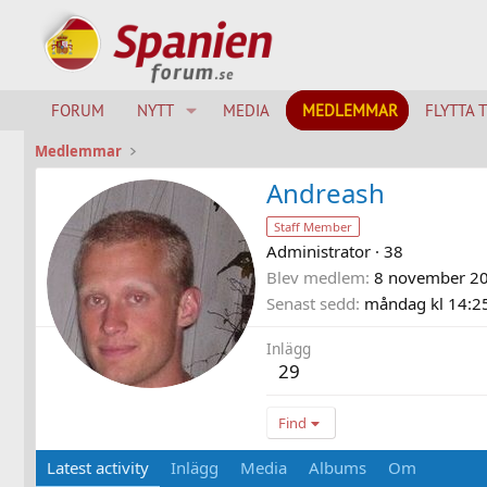
FORUM
NYTT
MEDIA
MEDLEMMAR
FLYTTA 
Medlemmar
Andreash
Staff Member
Administrator
·
38
Blev medlem
8 november 2
Senast sedd
måndag kl 14:2
Inlägg
29
Find
Latest activity
Inlägg
Media
Albums
Om