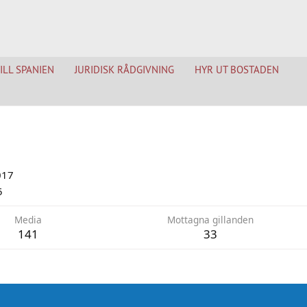
TILL SPANIEN
JURIDISK RÅDGIVNING
HYR UT BOSTADEN
017
5
Media
Mottagna gillanden
141
33