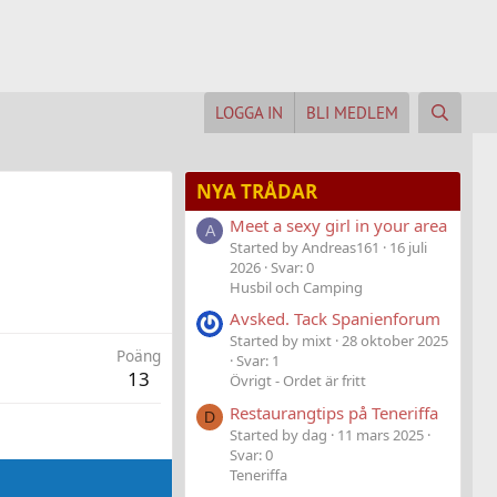
LOGGA IN
BLI MEDLEM
NYA TRÅDAR
Meet a sexy girl in your area
A
Started by Andreas161
16 juli
2026
Svar: 0
Husbil och Camping
Avsked. Tack Spanienforum
Started by mixt
28 oktober 2025
Poäng
Svar: 1
13
Övrigt - Ordet är fritt
Restaurangtips på Teneriffa
D
Started by dag
11 mars 2025
Svar: 0
Teneriffa