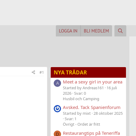
LOGGA IN
BLI MEDLEM
NYA TRÅDAR
#1
Meet a sexy girl in your area
A
Started by Andreas161
16 juli
2026
Svar: 0
Husbil och Camping
Avsked. Tack Spanienforum
Started by mixt
28 oktober 2025
Svar: 1
Övrigt - Ordet är fritt
Restaurangtips på Teneriffa
D