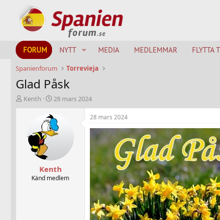
FORUM
NYTT
MEDIA
MEDLEMMAR
FLYTTA 
Spanienforum
Torrevieja
Glad Påsk
T
S
Kenth
28 mars 2024
h
t
r
a
28 mars 2024
e
r
a
t
d
d
s
a
t
t
Kenth
a
u
r
m
Känd medlem
t
e
r