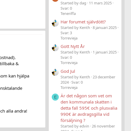
Started by dag
11 mars 2025
Svar: 0
Teneriffa
Har forumet självdött?
Started by Kenth
8 januari 2025
Svar: 3
Torrevieja
Gott Nytt År
Started by Kenth
1 januari 2025
ostnad).
Svar: 0
Torrevieja
tillbaka &
God Jul
som kan hjälpa
Started by Kenth
23 december
2024
Svar: 0
Torrevieja
ensktalande
Är det någon som vet om
E
den kommunala skatten i
detta fall 595€ och plusvalia
ch alla andra!
990€ är avdragsgilla vid
försäljning ?
Started by edvin
26 november