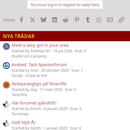
You must log in or register to reply here.
Facebook
X
Bluesky
LinkedIn
Reddit
Pinterest
Tumblr
WhatsApp
E-post
Lä
Share:
NYA TRÅDAR
Meet a sexy girl in your area
A
Started by Andreas161
16 juli 2026
Svar: 0
Husbil och Camping
Avsked. Tack Spanienforum
Started by mixt
28 oktober 2025
Svar: 1
Övrigt - Ordet är fritt
Restaurangtips på Teneriffa
D
Started by dag
11 mars 2025
Svar: 0
Teneriffa
Har forumet självdött?
Started by Kenth
8 januari 2025
Svar: 3
Torrevieja
Gott Nytt År
Started by Kenth
1 januari 2025
Svar: 0