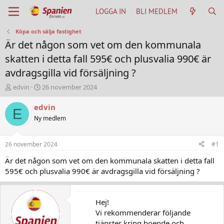
LOGGA IN
BLI MEDLEM
Köpa och sälja fastighet
Är det någon som vet om den kommunala
skatten i detta fall 595€ och plusvalia 990€ är
avdragsgilla vid försäljning ?
T
S
edvin
26 november 2024
h
t
r
a
edvin
E
e
r
Ny medlem
a
t
d
d
s
a
26 november 2024
#1
t
t
a
u
Är det någon som vet om den kommunala skatten i detta fall
r
m
595€ och plusvalia 990€ är avdragsgilla vid försäljning ?
t
e
r
Hej!
Vi rekommenderar följande
tjänster kring boende och