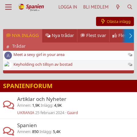
LOGGA IN
BLI MEDLEM
Olästa inlägg
NYA INLÄGG
Nya trådar
Flest svar
Flest rea
Trådar
#
Di
Meet a sexy girl in your area
A
Di
Keyholding och tillsyn av bostad
SPANIENFORUM
Artiklar och Nyheter
Ämnen
1,9K
Inlägg
4,9K
UKRANIA
25 februari 2024
Gaard
Spanien
Ämnen
850
Inlägg
5,4K