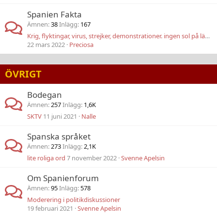
Spanien Fakta
Ämnen
38
Inlägg
167
Krig, flyktingar, virus, strejker, demonstrationer. ingen sol på länge
22 mars 2022
Preciosa
ÖVRIGT
Bodegan
Ämnen
257
Inlägg
1,6K
SKTV
11 juni 2021
Nalle
Spanska språket
Ämnen
273
Inlägg
2,1K
lite roliga ord
7 november 2022
Svenne Apelsin
Om Spanienforum
Ämnen
95
Inlägg
578
Moderering i politikdiskussioner
19 februari 2021
Svenne Apelsin