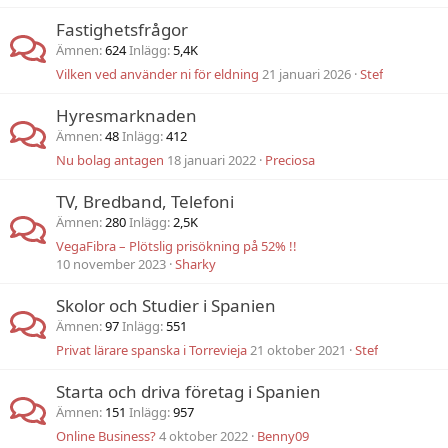
Fastighetsfrågor
Ämnen
624
Inlägg
5,4K
Vilken ved använder ni för eldning
21 januari 2026
Stef
Hyresmarknaden
Ämnen
48
Inlägg
412
Nu bolag antagen
18 januari 2022
Preciosa
TV, Bredband, Telefoni
Ämnen
280
Inlägg
2,5K
VegaFibra – Plötslig prisökning på 52% !!
10 november 2023
Sharky
Skolor och Studier i Spanien
Ämnen
97
Inlägg
551
Privat lärare spanska i Torrevieja
21 oktober 2021
Stef
Starta och driva företag i Spanien
Ämnen
151
Inlägg
957
Online Business?
4 oktober 2022
Benny09