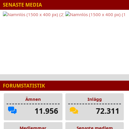
SENASTE MEDIA
FORUMSTATISTIK
Ämnen
Inlägg
11.956
72.311
Medlemmar
Senaste medlem