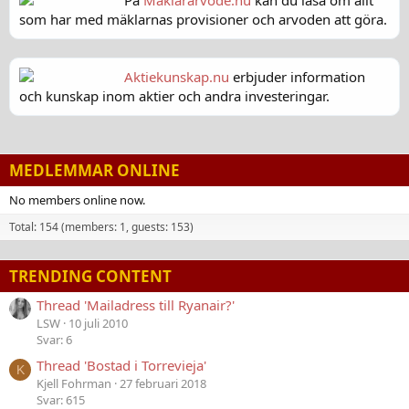
På
Mäklararvode.nu
kan du läsa om allt
som har med mäklarnas provisioner och arvoden att göra.
Aktiekunskap.nu
erbjuder information
och kunskap inom aktier och andra investeringar.
MEDLEMMAR ONLINE
No members online now.
Total: 154 (members: 1, guests: 153)
TRENDING CONTENT
Thread 'Mailadress till Ryanair?'
LSW
10 juli 2010
Svar: 6
Thread 'Bostad i Torrevieja'
K
Kjell Fohrman
27 februari 2018
Svar: 615