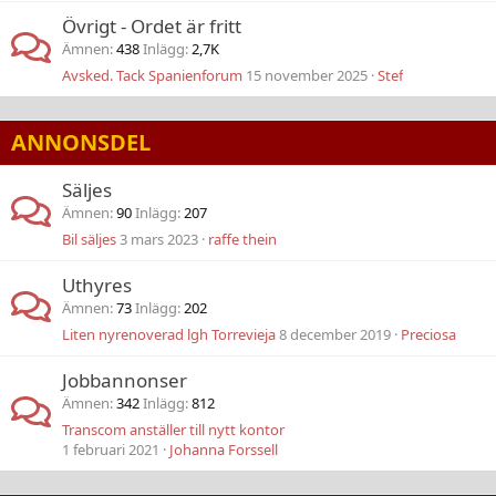
Övrigt - Ordet är fritt
Ämnen
438
Inlägg
2,7K
Avsked. Tack Spanienforum
15 november 2025
Stef
ANNONSDEL
Säljes
Ämnen
90
Inlägg
207
Bil säljes
3 mars 2023
raffe thein
Uthyres
Ämnen
73
Inlägg
202
Liten nyrenoverad lgh Torrevieja
8 december 2019
Preciosa
Jobbannonser
Ämnen
342
Inlägg
812
Transcom anställer till nytt kontor
1 februari 2021
Johanna Forssell