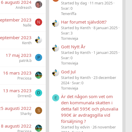
6 augusti 2024
Started by dag
11 mars 2025
Andreash
Svar: 0
Teneriffa
september 2023
Har forumet självdött?
N
Nalle
Started by Kenth
8 januari 2025
Svar: 3
september 2023
Torrevieja
Kenth
Gott Nytt År
Started by Kenth
1 januari 2025
17 maj 2023
P
Svar: 0
patrik.b
Torrevieja
God Jul
16 mars 2023
Started by Kenth
23 december
Preciosa
2024
Svar: 0
Torrevieja
13 mars 2023
D
DrrrenD
Är det någon som vet om
E
den kommunala skatten i
25 augusti 2022
detta fall 595€ och plusvalia
S
Sharky
990€ är avdragsgilla vid
försäljning ?
8 augusti 2022
Started by edvin
26 november
Preciosa