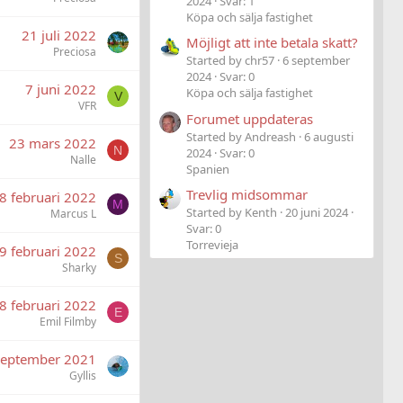
2024
Svar: 1
Köpa och sälja fastighet
21 juli 2022
Möjligt att inte betala skatt?
Preciosa
Started by chr57
6 september
2024
Svar: 0
7 juni 2022
Köpa och sälja fastighet
V
VFR
Forumet uppdateras
Started by Andreash
6 augusti
23 mars 2022
N
2024
Svar: 0
Nalle
Spanien
Trevlig midsommar
8 februari 2022
M
Started by Kenth
20 juni 2024
Marcus L
Svar: 0
Torrevieja
9 februari 2022
S
Sharky
8 februari 2022
E
Emil Filmby
september 2021
Gyllis