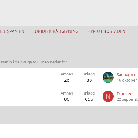
TILL SPANIEN
JURIDISK RÅDGIVNING
HYR UT BOSTADEN
ar in i de övriga forumen nedanför.
Ämnen
Inlägg
Santiago d
26
88
16 oktober
Ämnen
Inlägg
Djur size
N
86
656
22 septemb