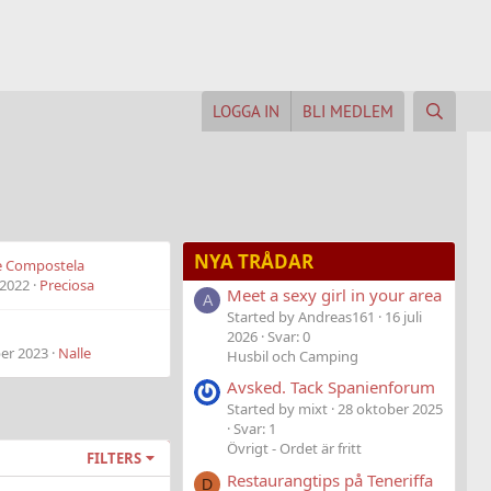
LOGGA IN
BLI MEDLEM
NYA TRÅDAR
e Compostela
 2022
Preciosa
Meet a sexy girl in your area
A
Started by Andreas161
16 juli
2026
Svar: 0
er 2023
Nalle
Husbil och Camping
Avsked. Tack Spanienforum
Started by mixt
28 oktober 2025
Svar: 1
Övrigt - Ordet är fritt
FILTERS
Restaurangtips på Teneriffa
D