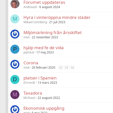
Forumet uppdateras
Andreash
6 augusti 2024
Hyra i vinteröppna mindre städer
M
Mikael Lönnberg
21 juli 2023
Miljömärkning från årsskiftet
mixt
22 november 2022
hjälp med fe de vida
P
patrik.b
17 maj 2023
Corona
mixt
26 februari 2020
12
13
14
platser i Spanien
D
DrrrenD
13 mars 2023
Taxadora
M
McFeast
22 augusti 2022
Ekonomisk uppgång
mixt
5 maj 2022