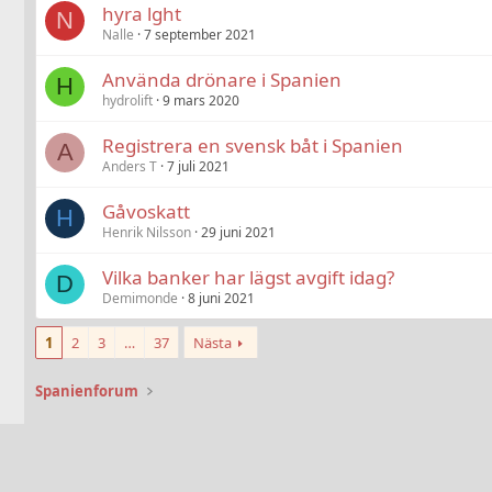
hyra lght
N
Nalle
7 september 2021
Använda drönare i Spanien
H
hydrolift
9 mars 2020
Registrera en svensk båt i Spanien
A
Anders T
7 juli 2021
Gåvoskatt
H
Henrik Nilsson
29 juni 2021
Vilka banker har lägst avgift idag?
D
Demimonde
8 juni 2021
1
2
3
…
37
Nästa
Spanienforum