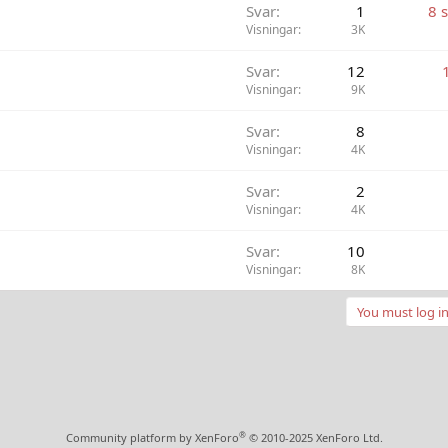
Svar
1
8 
Visningar
3K
Svar
12
Visningar
9K
Svar
8
Visningar
4K
Svar
2
Visningar
4K
Svar
10
Visningar
8K
You must log in
®
Community platform by XenForo
© 2010-2025 XenForo Ltd.