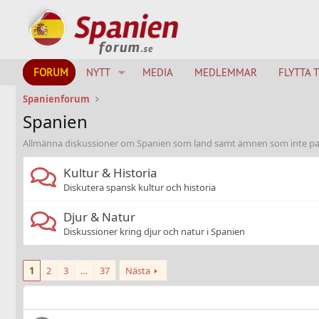
FORUM
NYTT
MEDIA
MEDLEMMAR
FLYTTA 
Spanienforum
Spanien
Allmänna diskussioner om Spanien som land samt ämnen som inte pass
Kultur & Historia
Diskutera spansk kultur och historia
Djur & Natur
Diskussioner kring djur och natur i Spanien
1
2
3
…
37
Nästa