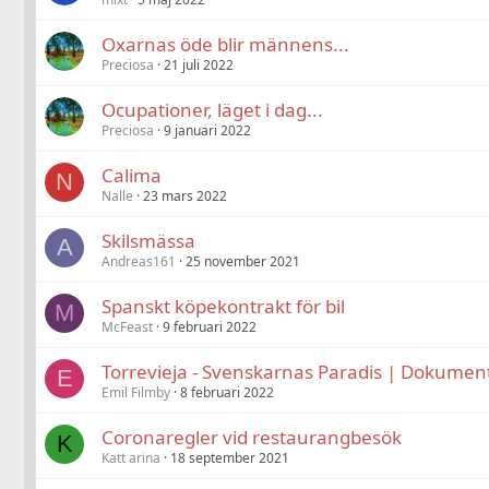
Oxarnas öde blir männens...
Preciosa
21 juli 2022
Ocupationer, läget i dag...
Preciosa
9 januari 2022
Calima
N
Nalle
23 mars 2022
Skilsmässa
A
Andreas161
25 november 2021
Spanskt köpekontrakt för bil
M
McFeast
9 februari 2022
Torrevieja - Svenskarnas Paradis | Dokumen
E
Emil Filmby
8 februari 2022
Coronaregler vid restaurangbesök
K
Katt arina
18 september 2021