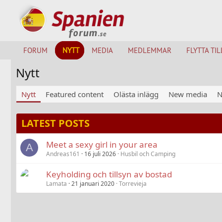
FORUM
NYTT
MEDIA
MEDLEMMAR
FLYTTA TIL
Nytt
Nytt
Featured content
Olästa inlägg
New media
N
LATEST POSTS
Meet a sexy girl in your area
A
Andreas161
16 juli 2026
Husbil och Camping
Keyholding och tillsyn av bostad
Lamata
21 januari 2020
Torrevieja