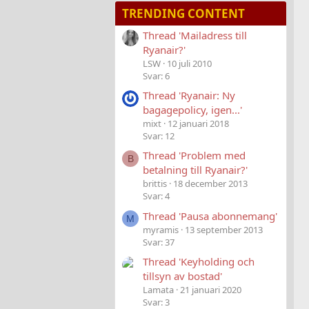
TRENDING CONTENT
Thread 'Mailadress till
Ryanair?'
LSW
10 juli 2010
Svar: 6
Thread 'Ryanair: Ny
bagagepolicy, igen...'
mixt
12 januari 2018
Svar: 12
Thread 'Problem med
B
betalning till Ryanair?'
brittis
18 december 2013
Svar: 4
Thread 'Pausa abonnemang'
M
myramis
13 september 2013
Svar: 37
Thread 'Keyholding och
tillsyn av bostad'
Lamata
21 januari 2020
Svar: 3