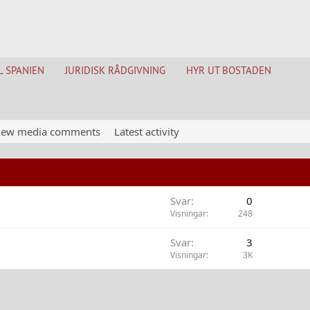
L SPANIEN
JURIDISK RÅDGIVNING
HYR UT BOSTADEN
ew media comments
Latest activity
Svar
0
Visningar
248
Svar
3
Visningar
3K