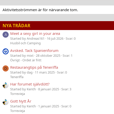
Aktivitetsströmmen är för närvarande tom.
NYA TRÅDAR
Meet a sexy girl in your area
A
Started by Andreas161
16 juli 2026
Svar: 0
Husbil och Camping
Avsked. Tack Spanienforum
Started by mixt
28 oktober 2025
Svar: 1
Övrigt - Ordet är fritt
Restaurangtips på Teneriffa
D
Started by dag
11 mars 2025
Svar: 0
Teneriffa
Har forumet självdött?
Started by Kenth
8 januari 2025
Svar: 3
Torrevieja
Gott Nytt År
Started by Kenth
1 januari 2025
Svar: 0
Torrevieja