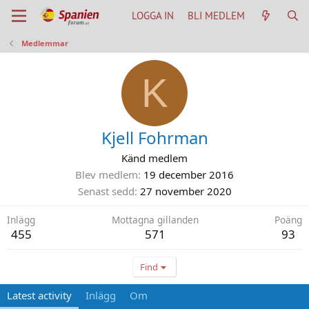
LOGGA IN
BLI MEDLEM
Medlemmar
K
Kjell Fohrman
Känd medlem
Blev medlem
19 december 2016
Senast sedd
27 november 2020
Inlägg
Mottagna gillanden
Poäng
455
571
93
Find
Latest activity
Inlägg
Om