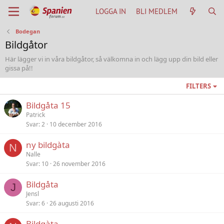
LOGGA IN
BLI MEDLEM
Bodegan
Bildgåtor
Här lägger vi in våra bildgåtor, så välkomna in och lägg upp din bild eller
gissa på!!
FILTERS
Bildgåta 15
Patrick
Svar
2
10 december 2016
ny bildgàta
N
Nalle
Svar
10
26 november 2016
Bildgåta
J
Jensl
Svar
6
26 augusti 2016
Bildgàta