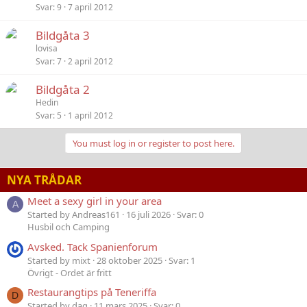
Svar
9
7 april 2012
Bildgåta 3
lovisa
Svar
7
2 april 2012
Bildgåta 2
Hedin
Svar
5
1 april 2012
You must log in or register to post here.
NYA TRÅDAR
Meet a sexy girl in your area
A
Started by Andreas161
16 juli 2026
Svar: 0
Husbil och Camping
Avsked. Tack Spanienforum
Started by mixt
28 oktober 2025
Svar: 1
Övrigt - Ordet är fritt
Restaurangtips på Teneriffa
D
Started by dag
11 mars 2025
Svar: 0