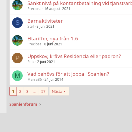
Sänkt nivå på kontantbetalning vid tjänst/ar
Preciosa
16 augusti 2021
Barnaktiviteter
S
Stef
8 juni 2021
Eltariffer, nya från 1.6
Preciosa
8 juni 2021
Uppskov, krävs Residencia eller padron?
P
Petz
2 juni 2021
Vad behövs för att jobba i Spanien?
M
Marra86
24 juli 2014
1
2
3
…
57
Nästa
Spanienforum