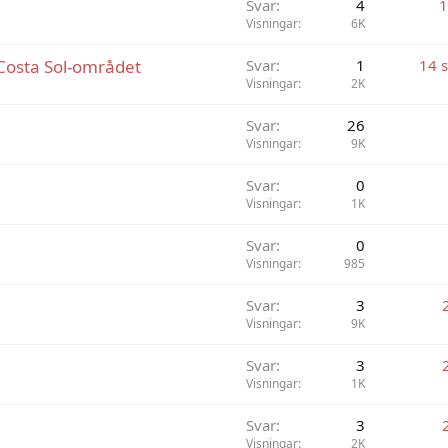
Svar
4
1
t
s
Visningar
6K
t
r
 Costa Sol-området
Svar
1
14 
a
Visningar
2K
d
Svar
26
Visningar
9K
Svar
0
Visningar
1K
Svar
0
Visningar
985
Svar
3
Visningar
9K
Svar
3
Visningar
1K
Svar
3
Visningar
2K