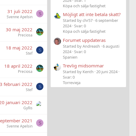
2024
Svar: 1
Köpa och sälja fastighet
31 juli 2022
S
Möjligt att inte betala skatt?
Svenne Apelsin
Started by chr57
6 september
2024
Svar: 0
30 maj 2022
Köpa och sälja fastighet
Preciosa
Forumet uppdateras
Started by Andreash
6 augusti
18 maj 2022
S
2024
Svar: 0
Stef
Spanien
Trevlig midsommar
18 april 2022
Preciosa
Started by Kenth
20 juni 2024
Svar: 0
Torrevieja
3 februari 2022
S
Stef
20 januari 2022
Gyllis
september 2021
S
Svenne Apelsin