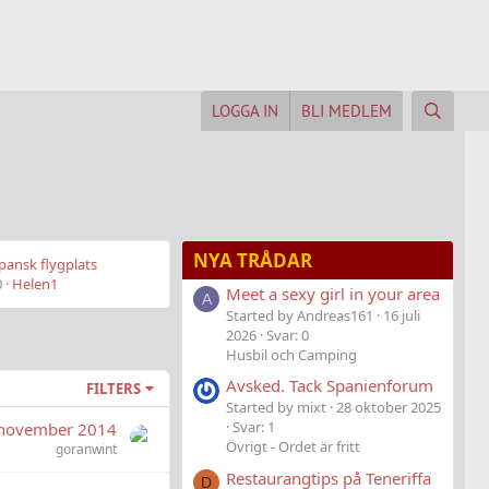
LOGGA IN
BLI MEDLEM
NYA TRÅDAR
pansk flygplats
0
Helen1
Meet a sexy girl in your area
A
Started by Andreas161
16 juli
2026
Svar: 0
Husbil och Camping
Avsked. Tack Spanienforum
FILTERS
Started by mixt
28 oktober 2025
Svar: 1
november 2014
Övrigt - Ordet är fritt
goranwint
Restaurangtips på Teneriffa
D