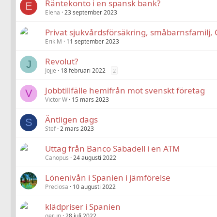
Räntekonto i en spansk bank?
E
Elena
23 september 2023
Privat sjukvårdsförsäkring, småbarnsfamilj,
Erik M
11 september 2023
Revolut?
J
Jojje
18 februari 2022
2
Jobbtillfälle hemifrån mot svenskt företag
V
Victor W
15 mars 2023
Äntligen dags
S
Stef
2 mars 2023
Uttag från Banco Sabadell i en ATM
Canopus
24 augusti 2022
Lönenivån i Spanien i jämförelse
Preciosa
10 augusti 2022
klädpriser i Spanien
gerun
28 juli 2022