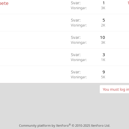
bete
Svar
1
Visningar
3K
Svar
5
Visningar
2K
Svar
10
Visningar
3K
Svar
3
Visningar
1K
Svar
9
Visningar
5K
You must log in
®
Community platform by XenForo
© 2010-2025 XenForo Ltd.