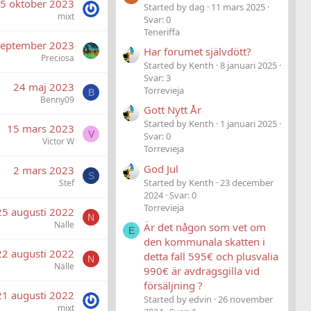
5 oktober 2023
Started by dag
11 mars 2025
mixt
Svar: 0
Teneriffa
september 2023
Har forumet självdött?
Preciosa
Started by Kenth
8 januari 2025
Svar: 3
24 maj 2023
Torrevieja
B
Benny09
Gott Nytt År
Started by Kenth
1 januari 2025
15 mars 2023
V
Svar: 0
Victor W
Torrevieja
God Jul
2 mars 2023
S
Started by Kenth
23 december
Stef
2024
Svar: 0
Torrevieja
25 augusti 2022
N
Nalle
Är det någon som vet om
E
den kommunala skatten i
22 augusti 2022
detta fall 595€ och plusvalia
N
Nalle
990€ är avdragsgilla vid
försäljning ?
21 augusti 2022
Started by edvin
26 november
mixt