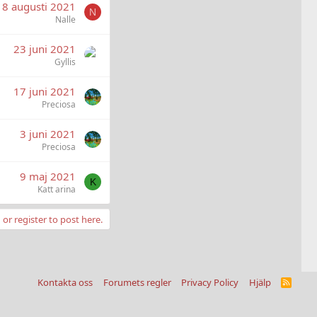
18 augusti 2021
N
Nalle
23 juni 2021
Gyllis
17 juni 2021
Preciosa
3 juni 2021
Preciosa
9 maj 2021
K
Katt arina
 or register to post here.
Kontakta oss
Forumets regler
Privacy Policy
Hjälp
R
S
S