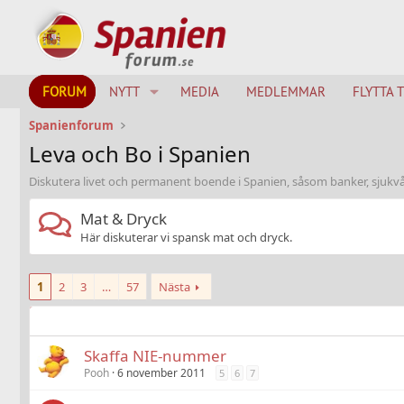
FORUM
NYTT
MEDIA
MEDLEMMAR
FLYTTA 
Spanienforum
Leva och Bo i Spanien
Diskutera livet och permanent boende i Spanien, såsom banker, sjukvård
Mat & Dryck
Här diskuterar vi spansk mat och dryck.
1
2
3
…
57
Nästa
Skaffa NIE-nummer
Pooh
6 november 2011
5
6
7