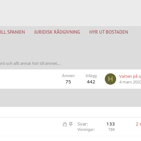
TILL SPANIEN
JURIDISK RÅDGIVNING
HYR UT BOSTADEN
 och allt annat hör till ämnet...
Ämnen
Inlägg
Vatten på s
H
75
442
4 mars 202
L
K
Svar
133
2 
å
l
Visningar
78K
s
i