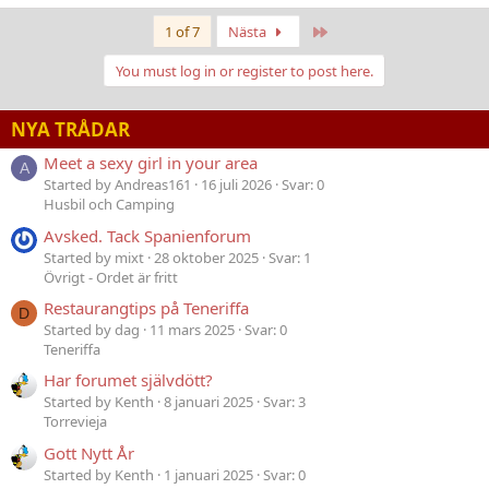
Last
1 of 7
Nästa
You must log in or register to post here.
NYA TRÅDAR
Meet a sexy girl in your area
A
Started by Andreas161
16 juli 2026
Svar: 0
Husbil och Camping
Avsked. Tack Spanienforum
Started by mixt
28 oktober 2025
Svar: 1
Övrigt - Ordet är fritt
Restaurangtips på Teneriffa
D
Started by dag
11 mars 2025
Svar: 0
Teneriffa
Har forumet självdött?
Started by Kenth
8 januari 2025
Svar: 3
Torrevieja
Gott Nytt År
Started by Kenth
1 januari 2025
Svar: 0