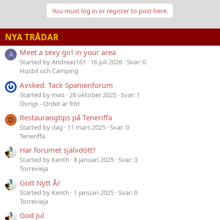
You must log in or register to post here.
NYA TRÅDAR
Meet a sexy girl in your area
A
Started by Andreas161
16 juli 2026
Svar: 0
Husbil och Camping
Avsked. Tack Spanienforum
Started by mixt
28 oktober 2025
Svar: 1
Övrigt - Ordet är fritt
Restaurangtips på Teneriffa
D
Started by dag
11 mars 2025
Svar: 0
Teneriffa
Har forumet självdött?
Started by Kenth
8 januari 2025
Svar: 3
Torrevieja
Gott Nytt År
Started by Kenth
1 januari 2025
Svar: 0
Torrevieja
God Jul