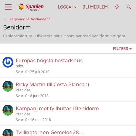
LOGGA IN
BLI MEDLEM
Regioner på fastlandet 1
Benidorm
Benidormforum - Diskutera här allt som har med Benidorm att göra.
FILTERS
Europas högsta bostadshus
mixt
Svar
0
25 juli 2019
Ricky Martin till Costa Blanca :)
Preciosa
Svar
0
8 juni 2018
Kampanj mot fyllbultar i Benidorm
Preciosa
Svar
0
16 maj 2018
Tvillingtornen Gemelos 28....