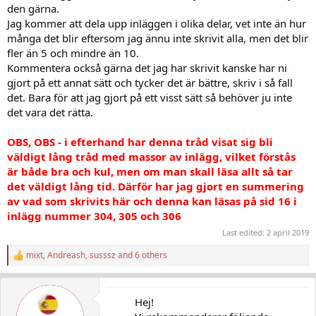
den gärna.
Jag kommer att dela upp inläggen i olika delar, vet inte än hur
många det blir eftersom jag ännu inte skrivit alla, men det blir
fler än 5 och mindre än 10.
Kommentera också gärna det jag har skrivit kanske har ni
gjort på ett annat sätt och tycker det är bättre, skriv i så fall
det. Bara för att jag gjort på ett visst sätt så behöver ju inte
det vara det rätta.
OBS, OBS - i efterhand har denna tråd visat sig bli
väldigt lång tråd med massor av inlägg, vilket förstås
är både bra och kul, men om man skall läsa allt så tar
det väldigt lång tid. Därför har jag gjort en summering
av vad som skrivits här och denna kan läsas på sid 16 i
inlägg nummer 304, 305 och 306
Last edited:
2 april 2019
mixt
,
Andreash
,
susssz
and 6 others
R
e
a
c
Hej!
t