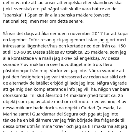
definitivt inte att jag anser att engelska eller skandinaviska
(inkl. svenska) etc. på något sätt skulle vara bättre än de
”spanska”. I Spanien är alla spanska mäklare (oavsett
nationalitet), men mer om detta senare.
Så var det dags att åka ner igen i november 2017 för att köpa
en lägenhet. Inför resan gick jag igenom listan jag gjort med
intressanta lägenheter/hus och kortade ned den från ca. 150
st till 50-60 st. Dessa såldes av totalt ca. 25 mäklare, som jag
alla kontaktade via mail (jag skrev på engelska). Av dessa
svarade 7 av mäklarna överhuvudtaget inte trots flera
påstötningar från mig. Varför vet jag inte. Några svarade att
just den fastigheten jag var intresserad av redan var såld och
de alternativ de istället erbjöd gillade jag inte. Några vägrade
att ge mig den kompletterande info jag vill ha, någon var bara
oförskämda. Till slut återstod 14 mäklare (med totalt ca. 25
objekt) som jag avtalade med om ett möte med visning. 4 av
dessa mäklare hade dock sina objekt i Ciudad Quesada, La
Marina samt i Guardamar del Segura och pga att jag inte
tänkte ha en bil därnere var jag från började lite frågande till
dessa orter utifrån mina ”krav” och jag sa till mäklarna att jag