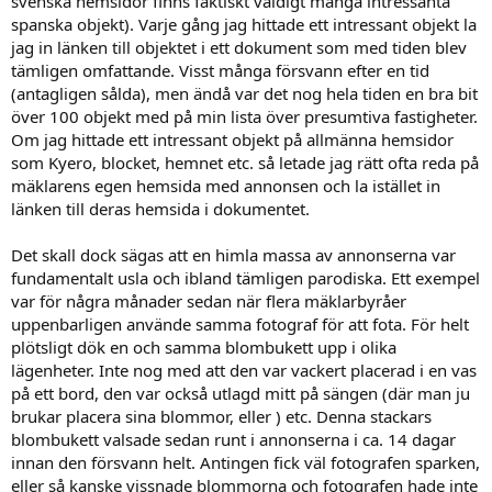
svenska hemsidor finns faktiskt väldigt många intressanta
spanska objekt). Varje gång jag hittade ett intressant objekt la
jag in länken till objektet i ett dokument som med tiden blev
tämligen omfattande. Visst många försvann efter en tid
(antagligen sålda), men ändå var det nog hela tiden en bra bit
över 100 objekt med på min lista över presumtiva fastigheter.
Om jag hittade ett intressant objekt på allmänna hemsidor
som Kyero, blocket, hemnet etc. så letade jag rätt ofta reda på
mäklarens egen hemsida med annonsen och la istället in
länken till deras hemsida i dokumentet.
Det skall dock sägas att en himla massa av annonserna var
fundamentalt usla och ibland tämligen parodiska. Ett exempel
var för några månader sedan när flera mäklarbyråer
uppenbarligen använde samma fotograf för att fota. För helt
plötsligt dök en och samma blombukett upp i olika
lägenheter. Inte nog med att den var vackert placerad i en vas
på ett bord, den var också utlagd mitt på sängen (där man ju
brukar placera sina blommor, eller ) etc. Denna stackars
blombukett valsade sedan runt i annonserna i ca. 14 dagar
innan den försvann helt. Antingen fick väl fotografen sparken,
eller så kanske vissnade blommorna och fotografen hade inte