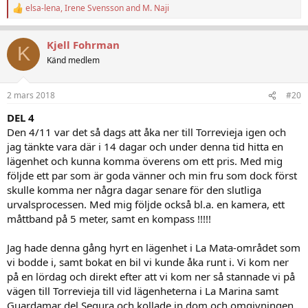
elsa-lena
,
Irene Svensson
and
M. Naji
R
e
a
Kjell Fohrman
c
K
t
Känd medlem
i
o
n
2 mars 2018
#20
s
:
DEL 4
Den 4/11 var det så dags att åka ner till Torrevieja igen och
jag tänkte vara där i 14 dagar och under denna tid hitta en
lägenhet och kunna komma överens om ett pris. Med mig
följde ett par som är goda vänner och min fru som dock först
skulle komma ner några dagar senare för den slutliga
urvalsprocessen. Med mig följde också bl.a. en kamera, ett
måttband på 5 meter, samt en kompass !!!!!
Jag hade denna gång hyrt en lägenhet i La Mata-området som
vi bodde i, samt bokat en bil vi kunde åka runt i. Vi kom ner
på en lördag och direkt efter att vi kom ner så stannade vi på
vägen till Torrevieja till vid lägenheterna i La Marina samt
Guardamar del Segura och kollade in dom och omgivningen.