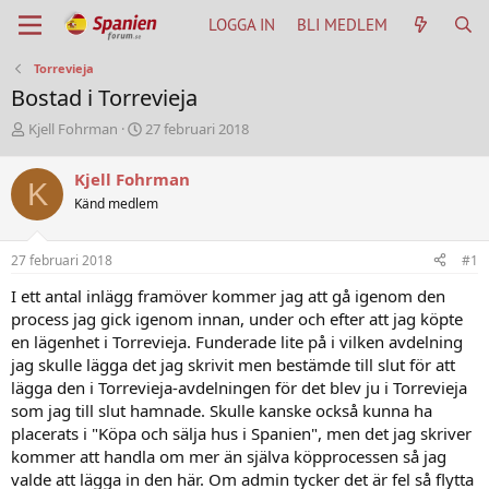
LOGGA IN
BLI MEDLEM
Torrevieja
Bostad i Torrevieja
T
S
Kjell Fohrman
27 februari 2018
h
t
r
a
Kjell Fohrman
K
e
r
Känd medlem
a
t
d
d
s
a
27 februari 2018
#1
t
t
a
u
I ett antal inlägg framöver kommer jag att gå igenom den
r
m
process jag gick igenom innan, under och efter att jag köpte
t
en lägenhet i Torrevieja. Funderade lite på i vilken avdelning
e
jag skulle lägga det jag skrivit men bestämde till slut för att
r
lägga den i Torrevieja-avdelningen för det blev ju i Torrevieja
som jag till slut hamnade. Skulle kanske också kunna ha
placerats i "Köpa och sälja hus i Spanien", men det jag skriver
kommer att handla om mer än själva köpprocessen så jag
valde att lägga in den här. Om admin tycker det är fel så flytta