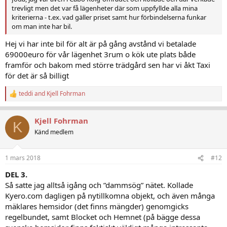
trevligt men det var få lägenheter där som uppfyllde alla mina
kriterierna - t.ex. vad gäller priset samt hur förbindelserna funkar
om man inte har bil.
Hej vi har inte bil för alt är på gång avstånd vi betalade
69000euro för vår lägenhet 3rum o kök ute plats både
framför och bakom med större trädgård sen har vi åkt Taxi
för det är så billigt
teddi
and
Kjell Fohrman
R
e
a
Kjell Fohrman
c
K
t
Känd medlem
i
o
n
1 mars 2018
#12
s
:
DEL 3.
Så satte jag alltså igång och ”dammsög” nätet. Kollade
Kyero.com dagligen på nytillkomna objekt, och även många
mäklares hemsidor (det finns mängder) genomgicks
regelbundet, samt Blocket och Hemnet (på bägge dessa