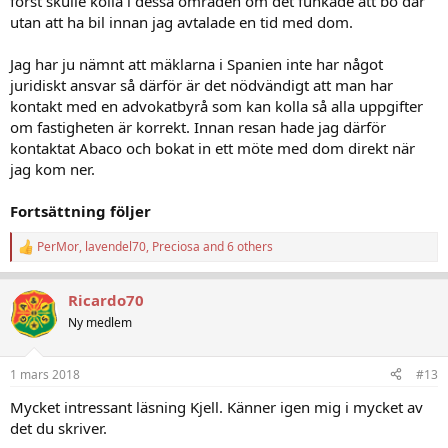
först skulle kolla i dessa områden om det funkade att bo där
utan att ha bil innan jag avtalade en tid med dom.
Jag har ju nämnt att mäklarna i Spanien inte har något
juridiskt ansvar så därför är det nödvändigt att man har
kontakt med en advokatbyrå som kan kolla så alla uppgifter
om fastigheten är korrekt. Innan resan hade jag därför
kontaktat Abaco och bokat in ett möte med dom direkt när
jag kom ner.
Fortsättning följer
PerMor
,
lavendel70
,
Preciosa
and 6 others
R
e
a
Ricardo70
c
t
Ny medlem
i
o
n
1 mars 2018
#13
s
:
Mycket intressant läsning Kjell. Känner igen mig i mycket av
det du skriver.