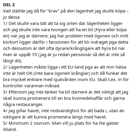
DEL 2
Vad ställde jag då för ”krav” på den lägenhet jag skulle köpa –
jo dessa
1/ Det skulle vara lätt att ta sig orten där lägenheten ligger
och jag skulle inte vara tvungen att ha en bil (hyra eller köpa
en) när jag är därnere. Jag har problem med ögonen och mitt
körkort ligger därför i farozonen för att bli indraget pga detta
och dessutom är det ofta dyrare/krångligare att hyra bil när
man är uppåt 70 (jag är ju redan pensionär så det är inte så
långt dit).
2/ Lägenheten måste ligga i ett EU-land pga av att min hälsa
inte är helt OK (inte bara ögonen krånglar) och då funkar det
bra mycket enklare med sjukvården inom EU. Skall t.ex. in för
kontroller varannan månad.
3/ Eftersom jag inte tänker ha bil därnere är det viktigt att jag
skall kunna promenera till en bra livsmedelsaffär och gärna
några restauranger.
4/ Jag gillar havet, inte nödvändigtvis för att bada i, utan än
viktigare är att kunna promenera längs med havet.
5/ Minimum 2 sovrum. Man vill ju plats för ha lite gäster
ibland.