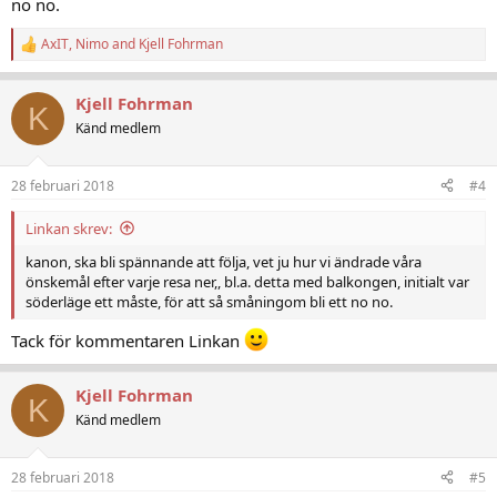
no no.
AxIT
,
Nimo
and
Kjell Fohrman
R
e
a
Kjell Fohrman
c
K
t
Känd medlem
i
o
n
28 februari 2018
#4
s
:
Linkan skrev:
kanon, ska bli spännande att följa, vet ju hur vi ändrade våra
önskemål efter varje resa ner,, bl.a. detta med balkongen, initialt var
söderläge ett måste, för att så småningom bli ett no no.
Tack för kommentaren Linkan
Kjell Fohrman
K
Känd medlem
28 februari 2018
#5