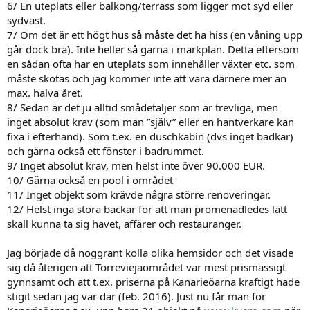
6/ En uteplats eller balkong/terrass som ligger mot syd eller
sydväst.
7/ Om det är ett högt hus så måste det ha hiss (en våning upp
går dock bra). Inte heller så gärna i markplan. Detta eftersom
en sådan ofta har en uteplats som innehåller växter etc. som
måste skötas och jag kommer inte att vara därnere mer än
max. halva året.
8/ Sedan är det ju alltid smådetaljer som är trevliga, men
inget absolut krav (som man ”själv” eller en hantverkare kan
fixa i efterhand). Som t.ex. en duschkabin (dvs inget badkar)
och gärna också ett fönster i badrummet.
9/ Inget absolut krav, men helst inte över 90.000 EUR.
10/ Gärna också en pool i området
11/ Inget objekt som krävde några större renoveringar.
12/ Helst inga stora backar för att man promenadledes lätt
skall kunna ta sig havet, affärer och restauranger.
Jag började då noggrant kolla olika hemsidor och det visade
sig då återigen att Torreviejaområdet var mest prismässigt
gynnsamt och att t.ex. priserna på Kanarieöarna kraftigt hade
stigit sedan jag var där (feb. 2016). Just nu får man för