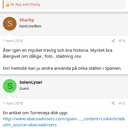
M. Naji
and
Sharky
R
e
a
Sharky
c
S
t
Känd medlem
i
o
n
1 mars 2018
#14
s
:
Åter igen en mycket trevlig och bra historia. Mycket bra
återgivet om dåliga , foto , städning osv.
Din metodik kan ju andra använda på olika ställen i Spanien.
SolenLyser
S
Guest
1 mars 2018
#15
En artikel om Torrevieja dök upp:
http://www.abacoadvisers.com/spain-..._content=LinkArticle&
utm_source=abacoadvisers