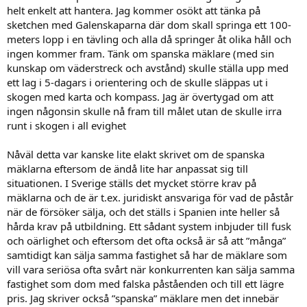
helt enkelt att hantera. Jag kommer osökt att tänka på
sketchen med Galenskaparna där dom skall springa ett 100-
meters lopp i en tävling och alla då springer åt olika håll och
ingen kommer fram. Tänk om spanska mäklare (med sin
kunskap om väderstreck och avstånd) skulle ställa upp med
ett lag i 5-dagars i orientering och de skulle släppas ut i
skogen med karta och kompass. Jag är övertygad om att
ingen någonsin skulle nå fram till målet utan de skulle irra
runt i skogen i all evighet
Nåväl detta var kanske lite elakt skrivet om de spanska
mäklarna eftersom de ändå lite har anpassat sig till
situationen. I Sverige ställs det mycket större krav på
mäklarna och de är t.ex. juridiskt ansvariga för vad de påstår
när de försöker sälja, och det ställs i Spanien inte heller så
hårda krav på utbildning. Ett sådant system inbjuder till fusk
och oärlighet och eftersom det ofta också är så att ”många”
samtidigt kan sälja samma fastighet så har de mäklare som
vill vara seriösa ofta svårt när konkurrenten kan sälja samma
fastighet som dom med falska påståenden och till ett lägre
pris. Jag skriver också ”spanska” mäklare men det innebär