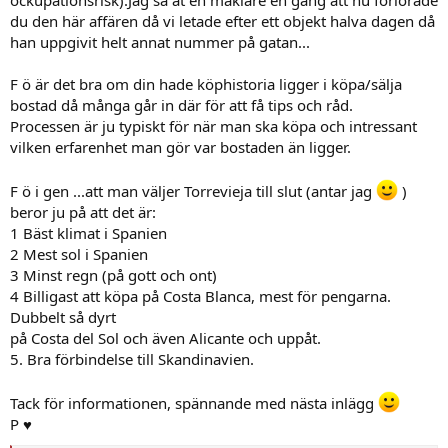
du den här affären då vi letade efter ett objekt halva dagen då
han uppgivit helt annat nummer på gatan...
F ö är det bra om din hade köphistoria ligger i köpa/sälja
bostad då många går in där för att få tips och råd.
Processen är ju typiskt för när man ska köpa och intressant
vilken erfarenhet man gör var bostaden än ligger.
F ö i gen ...att man väljer Torrevieja till slut (antar jag
)
beror ju på att det är:
1 Bäst klimat i Spanien
2 Mest sol i Spanien
3 Minst regn (på gott och ont)
4 Billigast att köpa på Costa Blanca, mest för pengarna.
Dubbelt så dyrt
på Costa del Sol och även Alicante och uppåt.
5. Bra förbindelse till Skandinavien.
Tack för informationen, spännande med nästa inlägg
P ♥