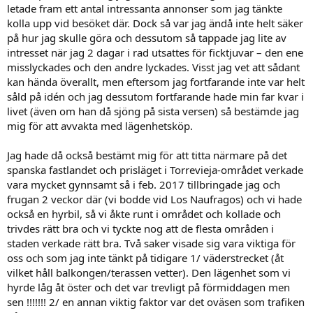
letade fram ett antal intressanta annonser som jag tänkte
kolla upp vid besöket där. Dock så var jag ändå inte helt säker
på hur jag skulle göra och dessutom så tappade jag lite av
intresset när jag 2 dagar i rad utsattes för ficktjuvar – den ene
misslyckades och den andre lyckades. Visst jag vet att sådant
kan hända överallt, men eftersom jag fortfarande inte var helt
såld på idén och jag dessutom fortfarande hade min far kvar i
livet (även om han då sjöng på sista versen) så bestämde jag
mig för att avvakta med lägenhetsköp.
Jag hade då också bestämt mig för att titta närmare på det
spanska fastlandet och prisläget i Torrevieja-området verkade
vara mycket gynnsamt så i feb. 2017 tillbringade jag och
frugan 2 veckor där (vi bodde vid Los Naufragos) och vi hade
också en hyrbil, så vi åkte runt i området och kollade och
trivdes rätt bra och vi tyckte nog att de flesta områden i
staden verkade rätt bra. Två saker visade sig vara viktiga för
oss och som jag inte tänkt på tidigare 1/ väderstrecket (åt
vilket håll balkongen/terassen vetter). Den lägenhet som vi
hyrde låg åt öster och det var trevligt på förmiddagen men
sen !!!!!!! 2/ en annan viktig faktor var det oväsen som trafiken