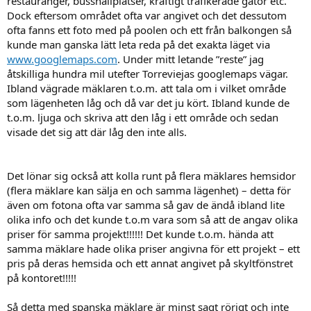
restauranger, busshållplatser, kraftigt trafikerade gator etc.
Dock eftersom området ofta var angivet och det dessutom
ofta fanns ett foto med på poolen och ett från balkongen så
kunde man ganska lätt leta reda på det exakta läget via
www.googlemaps.com
. Under mitt letande ”reste” jag
åtskilliga hundra mil utefter Torreviejas googlemaps vägar.
Ibland vägrade mäklaren t.o.m. att tala om i vilket område
som lägenheten låg och då var det ju kört. Ibland kunde de
t.o.m. ljuga och skriva att den låg i ett område och sedan
visade det sig att där låg den inte alls.
Det lönar sig också att kolla runt på flera mäklares hemsidor
(flera mäklare kan sälja en och samma lägenhet) – detta för
även om fotona ofta var samma så gav de ändå ibland lite
olika info och det kunde t.o.m vara som så att de angav olika
priser för samma projekt!!!!!! Det kunde t.o.m. hända att
samma mäklare hade olika priser angivna för ett projekt – ett
pris på deras hemsida och ett annat angivet på skyltfönstret
på kontoret!!!!!
Så detta med spanska mäklare är minst sagt rörigt och inte