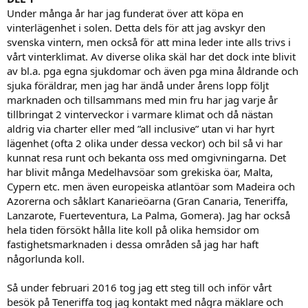
Under många år har jag funderat över att köpa en
vinterlägenhet i solen. Detta dels för att jag avskyr den
svenska vintern, men också för att mina leder inte alls trivs i
vårt vinterklimat. Av diverse olika skäl har det dock inte blivit
av bl.a. pga egna sjukdomar och även pga mina åldrande och
sjuka föräldrar, men jag har ändå under årens lopp följt
marknaden och tillsammans med min fru har jag varje år
tillbringat 2 vinterveckor i varmare klimat och då nästan
aldrig via charter eller med ”all inclusive” utan vi har hyrt
lägenhet (ofta 2 olika under dessa veckor) och bil så vi har
kunnat resa runt och bekanta oss med omgivningarna. Det
har blivit många Medelhavsöar som grekiska öar, Malta,
Cypern etc. men även europeiska atlantöar som Madeira och
Azorerna och såklart Kanarieöarna (Gran Canaria, Teneriffa,
Lanzarote, Fuerteventura, La Palma, Gomera). Jag har också
hela tiden försökt hålla lite koll på olika hemsidor om
fastighetsmarknaden i dessa områden så jag har haft
någorlunda koll.
Så under februari 2016 tog jag ett steg till och inför vårt
besök på Teneriffa tog jag kontakt med några mäklare och