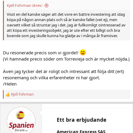
Kjell Fohrman skrev:
Visst en del kanske säger att det vore en bättre investering att idag
köpa på någon annan plats och så är kanske fallet (vet ej), men
oavsett vilket så struntar jag i det. Jag är fullkomligt ointresserad av
att köpa ett investeringsobjekt, jag är ute efter ett billigt och bra
boende som jag skulle kunna ha glädje av i många år framöver.
Du resonerade precis som vi gjorde!!
(Vi hamnade precis söder om Torrevieja och är mycket nöjda.)
Även jag tycker det är roligt och intressant att följa ditt (ert)
resonemang och vilka erfarenheter ni har gjort.
/Helen
Kjell Fohrman
R
e
a
c
t
Ett bra erbjudande
i
o
n
American Express SAS