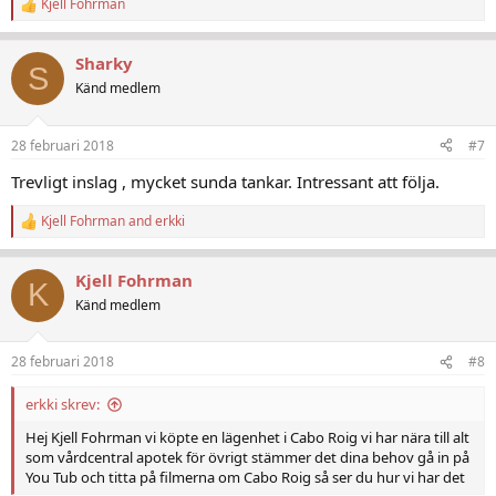
Kjell Fohrman
R
e
a
Sharky
c
S
t
Känd medlem
i
o
n
28 februari 2018
#7
s
:
Trevligt inslag , mycket sunda tankar. Intressant att följa.
Kjell Fohrman
and
erkki
R
e
a
Kjell Fohrman
c
K
t
Känd medlem
i
o
n
28 februari 2018
#8
s
:
erkki skrev:
Hej Kjell Fohrman vi köpte en lägenhet i Cabo Roig vi har nära till alt
som vårdcentral apotek för övrigt stämmer det dina behov gå in på
You Tub och titta på filmerna om Cabo Roig så ser du hur vi har det