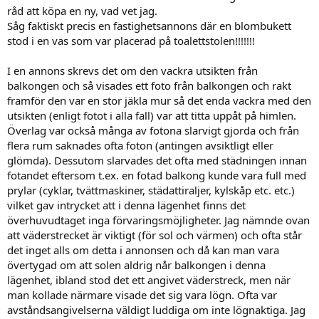
råd att köpa en ny, vad vet jag.
Såg faktiskt precis en fastighetsannons där en blombukett
stod i en vas som var placerad på toalettstolen!!!!!!!
I en annons skrevs det om den vackra utsikten från
balkongen och så visades ett foto från balkongen och rakt
framför den var en stor jäkla mur så det enda vackra med den
utsikten (enligt fotot i alla fall) var att titta uppåt på himlen.
Överlag var också många av fotona slarvigt gjorda och från
flera rum saknades ofta foton (antingen avsiktligt eller
glömda). Dessutom slarvades det ofta med städningen innan
fotandet eftersom t.ex. en fotad balkong kunde vara full med
prylar (cyklar, tvättmaskiner, städattiraljer, kylskåp etc. etc.)
vilket gav intrycket att i denna lägenhet finns det
överhuvudtaget inga förvaringsmöjligheter. Jag nämnde ovan
att väderstrecket är viktigt (för sol och värmen) och ofta står
det inget alls om detta i annonsen och då kan man vara
övertygad om att solen aldrig når balkongen i denna
lägenhet, ibland stod det ett angivet väderstreck, men när
man kollade närmare visade det sig vara lögn. Ofta var
avståndsangivelserna väldigt luddiga om inte lögnaktiga. Jag