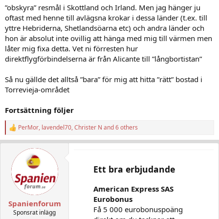
”obskyra” resmål i Skottland och Irland. Men jag hänger ju
oftast med henne till avlägsna krokar i dessa länder (t.ex. till
yttre Hebriderna, Shetlandsöarna etc) och andra länder och
hon är absolut inte ovillig att hänga med mig till värmen men
låter mig fixa detta. Vet ni förresten hur
direktflygförbindelserna är från Alicante till ”långbortistan”
Så nu gällde det alltså ”bara” för mig att hitta ”rätt” bostad i
Torrevieja-området
Fortsättning följer
PerMor
,
lavendel70
,
Christer N
and 6 others
R
e
a
c
t
Ett bra erbjudande
i
o
n
American Express SAS
s
Eurobonus
:
Spanienforum
Få 5 000 eurobonuspoäng
Sponsrat inlägg