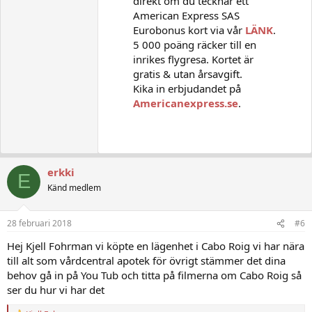
direkt om du tecknar ett
American Express SAS
Eurobonus kort via vår
LÄNK
.
5 000 poäng räcker till en
inrikes flygresa. Kortet är
gratis & utan årsavgift.
Kika in erbjudandet på
Americanexpress.se
.
erkki
E
Känd medlem
28 februari 2018
#6
Hej Kjell Fohrman vi köpte en lägenhet i Cabo Roig vi har nära
till alt som vårdcentral apotek för övrigt stämmer det dina
behov gå in på You Tub och titta på filmerna om Cabo Roig så
ser du hur vi har det