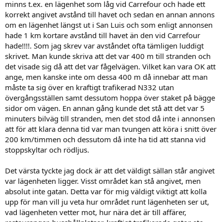
minns t.ex. en lägenhet som låg vid Carrefour och hade ett
korrekt angivet avstånd till havet och sedan en annan annons
om en lägenhet längst ut i San Luis och som enligt annonsen
hade 1 km kortare avstånd till havet än den vid Carrefour
hade!!!!. Som jag skrev var avståndet ofta tämligen luddigt
skrivet. Man kunde skriva att det var 400 m till stranden och
det visade sig då att det var fågelvägen. Vilket kan vara OK att
ange, men kanske inte om dessa 400 m då innebar att man
måste ta sig över en kraftigt trafikerad N332 utan
övergångsställen samt dessutom hoppa över staket på bägge
sidor om vägen. En annan gång kunde det stå att det var 5
minuters bilväg till stranden, men det stod då inte i annonsen
att för att klara denna tid var man tvungen att köra i snitt över
200 km/timmen och dessutom då inte ha tid att stanna vid
stoppskyltar och rödljus.
Det värsta tyckte jag dock är att det väldigt sällan står angivet
var lägenheten ligger. Visst området kan stå angivet, men
absolut inte gatan. Detta var för mig väldigt viktigt att kolla
upp för man vill ju veta hur området runt lägenheten ser ut,
vad lägenheten vetter mot, hur nära det är till affärer,