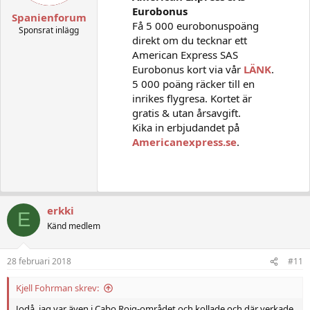
s
Eurobonus
:
Spanienforum
Få 5 000 eurobonuspoäng
Sponsrat inlägg
direkt om du tecknar ett
American Express SAS
Eurobonus kort via vår
LÄNK
.
5 000 poäng räcker till en
inrikes flygresa. Kortet är
gratis & utan årsavgift.
Kika in erbjudandet på
Americanexpress.se
.
erkki
E
Känd medlem
28 februari 2018
#11
Kjell Fohrman skrev:
Jodå, jag var även i Cabo Roig-området och kollade och där verkade