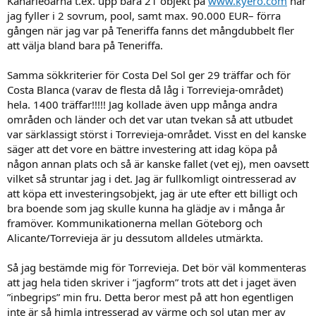
Kanarieöarna t.ex. upp bara 21 objekt på
www.kyero.com
när
jag fyller i 2 sovrum, pool, samt max. 90.000 EUR– förra
gången när jag var på Teneriffa fanns det mångdubbelt fler
att välja bland bara på Teneriffa.
Samma sökkriterier för Costa Del Sol ger 29 träffar och för
Costa Blanca (varav de flesta då låg i Torrevieja-området)
hela. 1400 träffar!!!!! Jag kollade även upp många andra
områden och länder och det var utan tvekan så att utbudet
var särklassigt störst i Torrevieja-området. Visst en del kanske
säger att det vore en bättre investering att idag köpa på
någon annan plats och så är kanske fallet (vet ej), men oavsett
vilket så struntar jag i det. Jag är fullkomligt ointresserad av
att köpa ett investeringsobjekt, jag är ute efter ett billigt och
bra boende som jag skulle kunna ha glädje av i många år
framöver. Kommunikationerna mellan Göteborg och
Alicante/Torrevieja är ju dessutom alldeles utmärkta.
Så jag bestämde mig för Torrevieja. Det bör väl kommenteras
att jag hela tiden skriver i ”jagform” trots att det i jaget även
”inbegrips” min fru. Detta beror mest på att hon egentligen
inte är så himla intresserad av värme och sol utan mer av