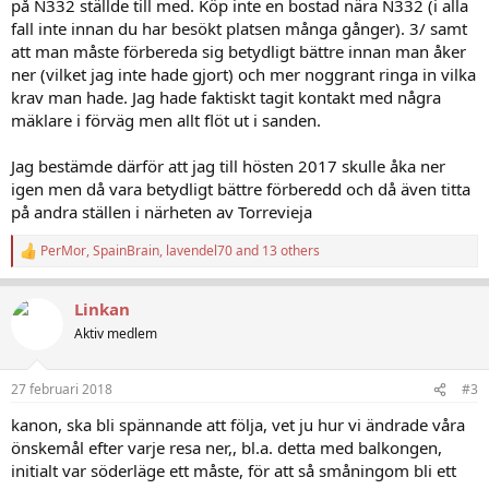
på N332 ställde till med. Köp inte en bostad nära N332 (i alla
fall inte innan du har besökt platsen många gånger). 3/ samt
att man måste förbereda sig betydligt bättre innan man åker
ner (vilket jag inte hade gjort) och mer noggrant ringa in vilka
krav man hade. Jag hade faktiskt tagit kontakt med några
mäklare i förväg men allt flöt ut i sanden.
Jag bestämde därför att jag till hösten 2017 skulle åka ner
igen men då vara betydligt bättre förberedd och då även titta
på andra ställen i närheten av Torrevieja
PerMor
,
SpainBrain
,
lavendel70
and 13 others
R
e
a
Linkan
c
t
Aktiv medlem
i
o
n
27 februari 2018
#3
s
:
kanon, ska bli spännande att följa, vet ju hur vi ändrade våra
önskemål efter varje resa ner,, bl.a. detta med balkongen,
initialt var söderläge ett måste, för att så småningom bli ett