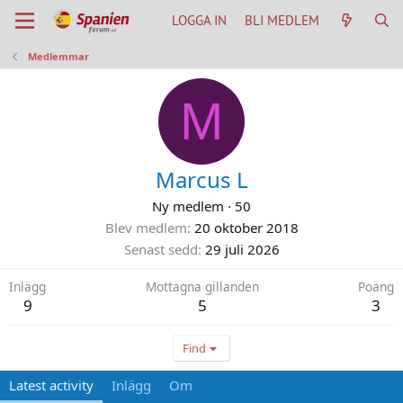
LOGGA IN
BLI MEDLEM
Medlemmar
M
Marcus L
Ny medlem
·
50
Blev medlem
20 oktober 2018
Senast sedd
29 juli 2026
Inlägg
Mottagna gillanden
Poäng
9
5
3
Find
Latest activity
Inlägg
Om