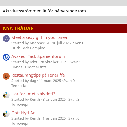
Aktivitetsströmmen är för närvarande tom.
NYA TRÅDAR
Meet a sexy girl in your area
A
Started by Andreas161
16 juli 2026
Svar: 0
Husbil och Camping
Avsked. Tack Spanienforum
Started by mixt
28 oktober 2025
Svar: 1
Övrigt - Ordet är fritt
Restaurangtips på Teneriffa
D
Started by dag
11 mars 2025
Svar: 0
Teneriffa
Har forumet självdött?
Started by Kenth
8 januari 2025
Svar: 3
Torrevieja
Gott Nytt År
Started by Kenth
1 januari 2025
Svar: 0
Torrevieja