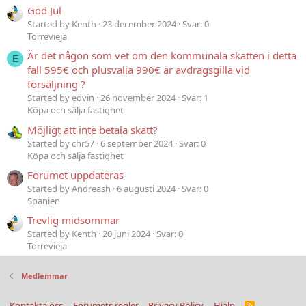
God Jul
Started by Kenth
23 december 2024
Svar: 0
Torrevieja
Är det någon som vet om den kommunala skatten i detta
E
fall 595€ och plusvalia 990€ är avdragsgilla vid
försäljning ?
Started by edvin
26 november 2024
Svar: 1
Köpa och sälja fastighet
Möjligt att inte betala skatt?
Started by chr57
6 september 2024
Svar: 0
Köpa och sälja fastighet
Forumet uppdateras
Started by Andreash
6 augusti 2024
Svar: 0
Spanien
Trevlig midsommar
Started by Kenth
20 juni 2024
Svar: 0
Torrevieja
Medlemmar
Kontakta oss
Forumets regler
Privacy Policy
Hjälp
R