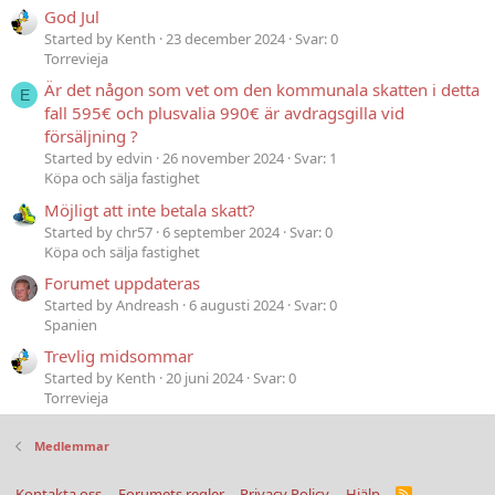
God Jul
Started by Kenth
23 december 2024
Svar: 0
Torrevieja
Är det någon som vet om den kommunala skatten i detta
E
fall 595€ och plusvalia 990€ är avdragsgilla vid
försäljning ?
Started by edvin
26 november 2024
Svar: 1
Köpa och sälja fastighet
Möjligt att inte betala skatt?
Started by chr57
6 september 2024
Svar: 0
Köpa och sälja fastighet
Forumet uppdateras
Started by Andreash
6 augusti 2024
Svar: 0
Spanien
Trevlig midsommar
Started by Kenth
20 juni 2024
Svar: 0
Torrevieja
Medlemmar
Kontakta oss
Forumets regler
Privacy Policy
Hjälp
R