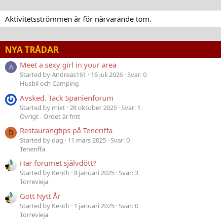
Aktivitetsströmmen är för närvarande tom.
NYA TRÅDAR
Meet a sexy girl in your area
A
Started by Andreas161
16 juli 2026
Svar: 0
Husbil och Camping
Avsked. Tack Spanienforum
Started by mixt
28 oktober 2025
Svar: 1
Övrigt - Ordet är fritt
Restaurangtips på Teneriffa
D
Started by dag
11 mars 2025
Svar: 0
Teneriffa
Har forumet självdött?
Started by Kenth
8 januari 2025
Svar: 3
Torrevieja
Gott Nytt År
Started by Kenth
1 januari 2025
Svar: 0
Torrevieja