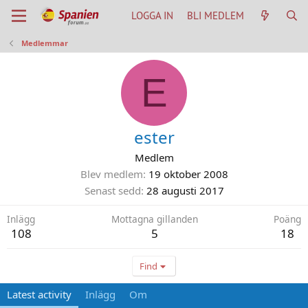
LOGGA IN
BLI MEDLEM
Medlemmar
E
ester
Medlem
Blev medlem
19 oktober 2008
Senast sedd
28 augusti 2017
Inlägg
Mottagna gillanden
Poäng
108
5
18
Find
Latest activity
Inlägg
Om