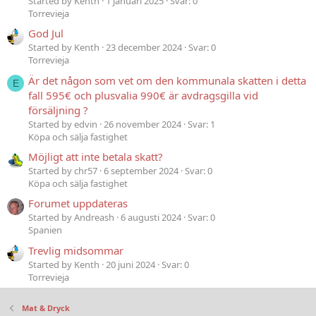
Started by Kenth
1 januari 2025
Svar: 0
Torrevieja
God Jul
Started by Kenth
23 december 2024
Svar: 0
Torrevieja
Är det någon som vet om den kommunala skatten i detta
E
fall 595€ och plusvalia 990€ är avdragsgilla vid
försäljning ?
Started by edvin
26 november 2024
Svar: 1
Köpa och sälja fastighet
Möjligt att inte betala skatt?
Started by chr57
6 september 2024
Svar: 0
Köpa och sälja fastighet
Forumet uppdateras
Started by Andreash
6 augusti 2024
Svar: 0
Spanien
Trevlig midsommar
Started by Kenth
20 juni 2024
Svar: 0
Torrevieja
Mat & Dryck