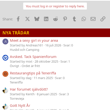
You must log in or register to reply here.
Facebook
X
Bluesky
LinkedIn
Reddit
Pinterest
Tumblr
WhatsApp
E-post
Lä
Share:
NYA TRÅDAR
Meet a sexy girl in your area
A
Started by Andreas161
16 juli 2026
Svar: 0
Husbil och Camping
Avsked. Tack Spanienforum
Started by mixt
28 oktober 2025
Svar: 1
Övrigt - Ordet är fritt
Restaurangtips på Teneriffa
D
Started by dag
11 mars 2025
Svar: 0
Teneriffa
Har forumet självdött?
Started by Kenth
8 januari 2025
Svar: 3
Torrevieja
Gott Nytt År