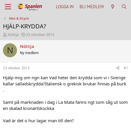
LOGGA IN
BLI MEDLEM
Mat & Dryck
HJÄLP-KRYDDA?
T
S
Nöttja
23 oktober 2013
h
t
r
a
Nöttja
N
e
r
Ny medlem
a
t
d
d
s
a
23 oktober 2013
#1
t
t
a
u
Hjälp mig om ngn kan Vad heter den krydda som vi i Sverige
r
m
kallar salladskrydda?Italiensk o grekisk brukar finnas på burk
t
.
e
r
Samt på marknaden i dag i La Mata fanns ngt som såg ut som
en skalad kronärtskockka
Vad är det o hur lagar man till den?