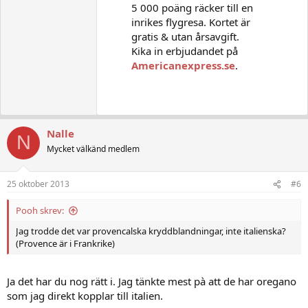
5 000 poäng räcker till en
inrikes flygresa. Kortet är
gratis & utan årsavgift.
Kika in erbjudandet på
Americanexpress.se
.
Nalle
N
Mycket välkänd medlem
25 oktober 2013
#6
Pooh skrev:
Jag trodde det var provencalska kryddblandningar, inte italienska?
(Provence är i Frankrike)
Ja det har du nog rätt i. Jag tänkte mest pà att de har oregano
som jag direkt kopplar till italien.