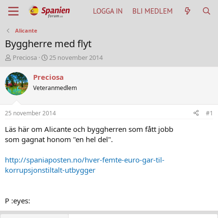
LOGGA IN
BLI MEDLEM
Alicante
Byggherre med flyt
T
S
Preciosa
25 november 2014
h
t
r
a
Preciosa
e
r
Veteranmedlem
a
t
d
d
s
a
25 november 2014
#1
t
t
a
u
Läs här om Alicante och byggherren som fått jobb
r
m
som gagnat honom "en hel del".
t
e
http://spaniaposten.no/hver-femte-euro-gar-til-
r
korrupsjonstiltalt-utbygger
P :eyes: