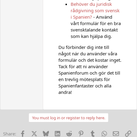
Behöver du juridisk
rådgivning som svensk
i Spanien?
- Använd
vårt formulär för en bra
svensktalande kontakt
som kan hjälpa dig.
Du förbinder dig inte till
något när du använder våra
formulär och det kostar inget.
Tack för att ni använder
Spanienforum och gör det till
en trevlig mötesplats för
Spanienfantaster och alla
andra!
You must log in or register to reply here.
Facebook
X
Bluesky
LinkedIn
Reddit
Pinterest
Tumblr
WhatsApp
E-post
Lä
Share: