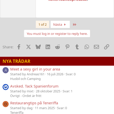
Last
1 of 2
Nästa
You must log in or register to reply here.
Facebook
X
Bluesky
LinkedIn
Reddit
Pinterest
Tumblr
WhatsApp
E-post
Lä
Share:
NYA TRÅDAR
Meet a sexy girl in your area
A
Started by Andreas161
16 juli 2026
Svar: 0
Husbil och Camping
Avsked. Tack Spanienforum
Started by mixt
28 oktober 2025
Svar: 1
Övrigt - Ordet är fritt
Restaurangtips på Teneriffa
D
Started by dag
11 mars 2025
Svar: 0
Teneriffa