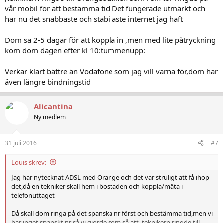
vår mobil för att bestämma tid.Det fungerade utmärkt och
har nu det snabbaste och stabilaste internet jag haft
Dom sa 2-5 dagar för att koppla in ,men med lite påtryckning
kom dom dagen efter kl 10:tummenupp:
Verkar klart bättre än Vodafone som jag vill varna för,dom har
även längre bindningstid
Alicantina
Ny medlem
31 juli 2016
#7
Louis skrev:
Jag har nytecknat ADSL med Orange och det var struligt att få ihop
det,då en tekniker skall hem i bostaden och koppla/mäta i
telefonuttaget
Då skall dom ringa på det spanska nr först och bestämma tid,men vi
har inget spanskt nr så vi gjorde som så att ,teknikern ringde till