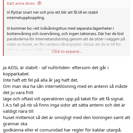
Katt arina skrev:
Vi flyttar snart ner och prio ett blir att få till en stabil
internetuppkoppling.
Vi kommer bo i ett tvåvåningshus med separata lägenheter i
bottenvåning och övervåning, och ingen takterass. Där har de löst
parabolerna för internetanslutning genom att de sitter i väggen på
sidan av huset, en för vardera våningsplan. Gissar att de är till för
Wimax, dvs en trådlös lösning.
Click to expand...
ADSL får man via telefonlinjen, och då behöver de förmodligen ett
nummer som telefonlinjen är kopplad till. Så var det även i Sverige
Ja ADSL är stabilt - iaf nuförtiden- eftersom det går i
på den tiden när jag fortfarande hade internet den vägen. I Spanien
kopparkabel.
tillhör ADSL de mer stabila lösningarna, men det tror jag inte att jag
Inte haft ett fel på alla år jag haft det.
kan ordna innan jag finns på plats.
Om man ska ha sån internetlösning med en antenn så måste
det ju vara fritt
läge och oftast vill operatören upp på taket för att få signal.
I A:s fall på nb så finns inga sidor att sätta antenn och det är
väldigt nära till
huset mittemot så det är omöjligt med den lösningen samt att
grannar ska
godkänna eller el comunidad har regler för kablar utanpå.