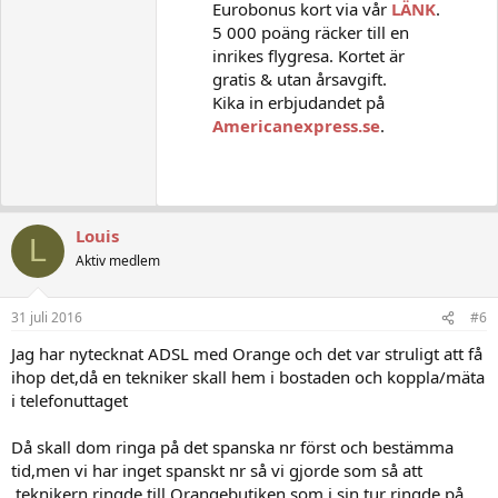
Eurobonus kort via vår
LÄNK
.
5 000 poäng räcker till en
inrikes flygresa. Kortet är
gratis & utan årsavgift.
Kika in erbjudandet på
Americanexpress.se
.
Louis
L
Aktiv medlem
31 juli 2016
#6
Jag har nytecknat ADSL med Orange och det var struligt att få
ihop det,då en tekniker skall hem i bostaden och koppla/mäta
i telefonuttaget
Då skall dom ringa på det spanska nr först och bestämma
tid,men vi har inget spanskt nr så vi gjorde som så att
,teknikern ringde till Orangebutiken som i sin tur ringde på