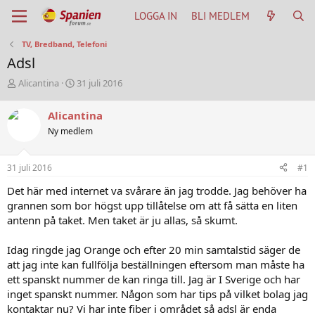
LOGGA IN
BLI MEDLEM
TV, Bredband, Telefoni
Adsl
T
S
Alicantina
31 juli 2016
h
t
r
a
Alicantina
e
r
Ny medlem
a
t
d
d
s
a
31 juli 2016
#1
t
t
a
u
Det här med internet va svårare än jag trodde. Jag behöver ha
r
m
grannen som bor högst upp tillåtelse om att få sätta en liten
t
antenn på taket. Men taket är ju allas, så skumt.
e
r
Idag ringde jag Orange och efter 20 min samtalstid säger de
att jag inte kan fullfölja beställningen eftersom man måste ha
ett spanskt nummer de kan ringa till. Jag är I Sverige och har
inget spanskt nummer. Någon som har tips på vilket bolag jag
kontaktar nu? Vi har inte fiber i området så adsl är enda