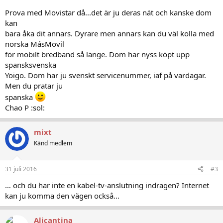
Prova med Movistar då...det är ju deras nät och kanske dom
kan
bara åka dit annars. Dyrare men annars kan du väl kolla med
norska MásMovil
för mobilt bredband så länge. Dom har nyss köpt upp
spansksvenska
Yoigo. Dom har ju svenskt servicenummer, iaf på vardagar.
Men du pratar ju
spanska
Chao P :sol:
mixt
Känd medlem
31 juli 2016
#3
… och du har inte en kabel-tv-anslutning indragen? Internet
kan ju komma den vägen också...
Alicantina