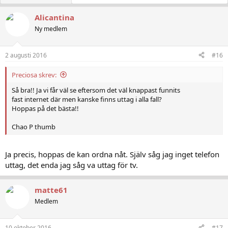
Alicantina
Ny medlem
2 augusti 2016
#16
Preciosa skrev:
Så bra!! Ja vi får väl se eftersom det väl knappast funnits
fast internet där men kanske finns uttag i alla fall?
Hoppas på det bästa!!
Chao P thumb
Ja precis, hoppas de kan ordna nåt. Själv såg jag inget telefon
uttag, det enda jag såg va uttag för tv.
matte61
Medlem
10 oktober 2016
#17