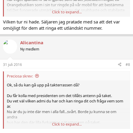
Orangebutiken som i sin tur ringde på vår mobil för att bestämma
tid.Det fungerade utmärkt och har nu det snabbaste och stabilaste
Click to expand...
internet jag haft
Vilken tur ni hade. Säljaren jag pratade med sa att det var
Dom sa 2-5 dagar för att koppla in ,men med lite påtryckning kom
omöjligt för dem att ringa ett utländskt nummer.
dom dagen efter kl 10:tummenupp:
Verkar klart bättre än Vodafone som jag vill varna för,dom har även
Alicantina
längre bindningstid
Ny medlem
31 juli 2016
#8
Preciosa skrev:
Ok, så du kan gå upp på takterrassen då?
Du får kolla med presidenten om det tillåts antenn på taket.
Du vet väl vilken admi du har och kan ringa dit och fråga vem som
är.
Nu är du ju inte där men i alla fall...svårt. Borde ju kunna se om
andra
hus har den där lilla fyrkantiga nätantennen på taket.
Click to expand...
Men som sagt, prova med Movistar (adsl) el försök annars fixa med