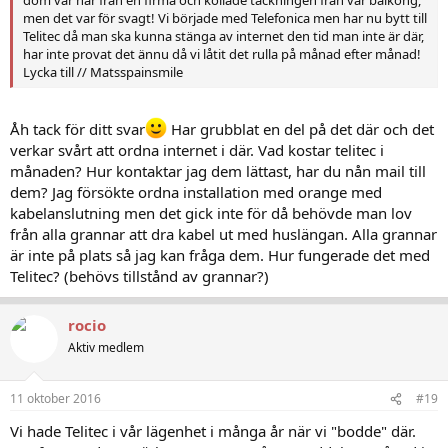
dom var här från en firma och kollade täckningen från vår balkong,
men det var för svagt! Vi började med Telefonica men har nu bytt till
Telitec då man ska kunna stänga av internet den tid man inte är där,
har inte provat det ännu då vi låtit det rulla på månad efter månad!
Lycka till // Matsspainsmile
Åh tack för ditt svar
Har grubblat en del på det där och det
verkar svårt att ordna internet i där. Vad kostar telitec i
månaden? Hur kontaktar jag dem lättast, har du nån mail till
dem? Jag försökte ordna installation med orange med
kabelanslutning men det gick inte för då behövde man lov
från alla grannar att dra kabel ut med huslängan. Alla grannar
är inte på plats så jag kan fråga dem. Hur fungerade det med
Telitec? (behövs tillstånd av grannar?)
rocio
Aktiv medlem
11 oktober 2016
#19
Vi hade Telitec i vår lägenhet i många år när vi "bodde" där.