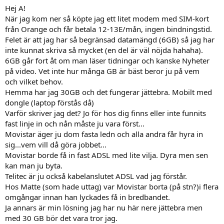
Hej A!
När jag kom ner så köpte jag ett litet modem med SIM-kort
från Orange och får betala 12-13E/mån, ingen bindningstid.
Felet är att jag har så begränsad datamängd (6GB) så jag har
inte kunnat skriva så mycket (en del är väl nöjda hahaha).
6GB går fort åt om man läser tidningar och kanske Nyheter
på video. Vet inte hur många GB är bäst beror ju på vem
och vilket behov.
Hemma har jag 30GB och det fungerar jättebra. Mobilt med
dongle (laptop förstås då)
Varför skriver jag det? Jo för hos dig finns eller inte funnits
fast linje in och nån måste ju vara först...
Movistar äger ju dom fasta ledn och alla andra får hyra in
sig...vem vill då göra jobbet...
Movistar borde få in fast ADSL med lite vilja. Dyra men sen
kan man ju byta.
Telitec är ju också kabelanslutet ADSL vad jag förstår.
Hos Matte (som hade uttag) var Movistar borta (på stn?)i flera
omgångar innan han lyckades få in bredbandet.
Ja annars är min lösning jag har nu här nere jättebra men
med 30 GB bör det vara tror jag.