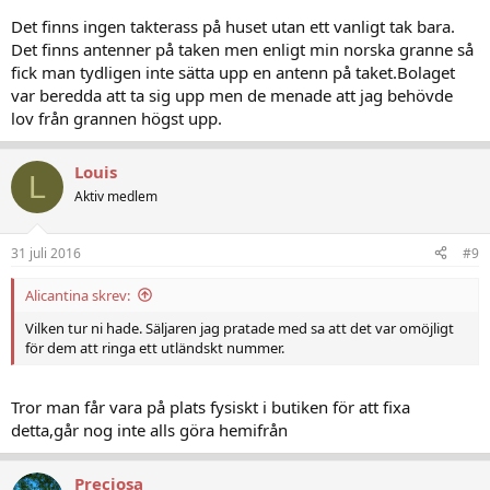
MásMovil
Det finns ingen takterass på huset utan ett vanligt tak bara.
om mobilt bredband med "sticka" så länge. Borde ju funka.
Det finns antenner på taken men enligt min norska granne så
Är det alldeles omöjligt så får du lämna mitt spanska nr
fick man tydligen inte sätta upp en antenn på taket.Bolaget
var beredda att ta sig upp men de menade att jag behövde
Chao P :sol:
lov från grannen högst upp.
Louis
L
Aktiv medlem
31 juli 2016
#9
Alicantina skrev:
Vilken tur ni hade. Säljaren jag pratade med sa att det var omöjligt
för dem att ringa ett utländskt nummer.
Tror man får vara på plats fysiskt i butiken för att fixa
detta,går nog inte alls göra hemifrån
Preciosa