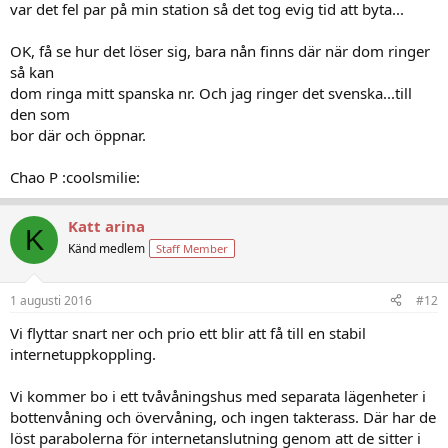
var det fel par på min station så det tog evig tid att byta...
OK, få se hur det löser sig, bara nån finns där när dom ringer
så kan
dom ringa mitt spanska nr. Och jag ringer det svenska...till
den som
bor där och öppnar.
Chao P :coolsmilie:
Katt arina
K
Känd medlem
Staff Member
1 augusti 2016
#12
Vi flyttar snart ner och prio ett blir att få till en stabil
internetuppkoppling.
Vi kommer bo i ett tvåvåningshus med separata lägenheter i
bottenvåning och övervåning, och ingen takterass. Där har de
löst parabolerna för internetanslutning genom att de sitter i