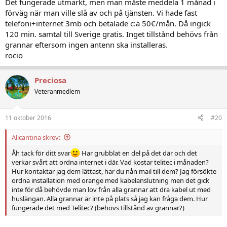
Det fungerade utmärkt, men man måste meddela 1 månad i
förväg när man ville slå av och på tjänsten. Vi hade fast
telefoni+internet 3mb och betalade c:a 50€/mån. Då ingick
120 min. samtal till Sverige gratis. Inget tillstånd behövs från
grannar eftersom ingen antenn ska installeras.
rocio
Preciosa
Veteranmedlem
11 oktober 2016
#20
Alicantina skrev:
Åh tack för ditt svar
Har grubblat en del på det där och det
verkar svårt att ordna internet i där. Vad kostar telitec i månaden?
Hur kontaktar jag dem lättast, har du nån mail till dem? Jag försökte
ordna installation med orange med kabelanslutning men det gick
inte för då behövde man lov från alla grannar att dra kabel ut med
huslängan. Alla grannar är inte på plats så jag kan fråga dem. Hur
fungerade det med Telitec? (behövs tillstånd av grannar?)