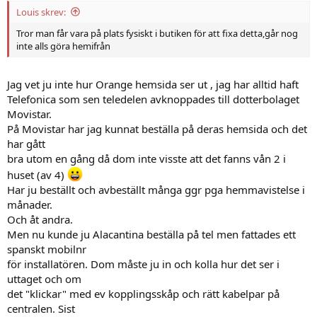
Louis skrev:
Tror man får vara på plats fysiskt i butiken för att fixa detta,går nog
inte alls göra hemifrån
Jag vet ju inte hur Orange hemsida ser ut , jag har alltid haft
Telefonica som sen teledelen avknoppades till dotterbolaget
Movistar.
På Movistar har jag kunnat beställa på deras hemsida och det
har gått
bra utom en gång då dom inte visste att det fanns vån 2 i
huset (av 4)
Har ju beställt och avbeställt många ggr pga hemmavistelse i
månader.
Och åt andra.
Men nu kunde ju Alacantina beställa på tel men fattades ett
spanskt mobilnr
för installatören. Dom måste ju in och kolla hur det ser i
uttaget och om
det "klickar" med ev kopplingsskåp och rätt kabelpar på
centralen. Sist