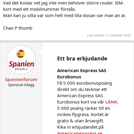
Vad det kostar vet jag inte men behöver större router. SIM-
kort med ett mobilnummer förstås.
Man kan ju sitta var som helt med lilla dosan var man än är.
Chao P thumb
Last edited:
11 oktober 2016
Ett bra erbjudande
American Express SAS
Eurobonus
Spanienforum
Få 5 000 eurobonuspoäng
Sponsrat inlägg
direkt om du tecknar ett
American Express SAS
Eurobonus kort via vår
LÄNK
.
5 000 poäng räcker till en
inrikes flygresa. Kortet är
gratis & utan årsavgift.
Kika in erbjudandet på
Americanexpress.se
.