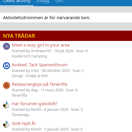
Latest activity
Inlägg
Om
Aktivitetsströmmen är för närvarande tom.
NYA TRÅDAR
Meet a sexy girl in your area
A
Started by Andreas161
16 juli 2026
Svar: 0
Husbil och Camping
Avsked. Tack Spanienforum
Started by mixt
28 oktober 2025
Svar: 1
Övrigt - Ordet är fritt
Restaurangtips på Teneriffa
D
Started by dag
11 mars 2025
Svar: 0
Teneriffa
Har forumet självdött?
Started by Kenth
8 januari 2025
Svar: 3
Torrevieja
Gott Nytt År
Started by Kenth
1 januari 2025
Svar: 0