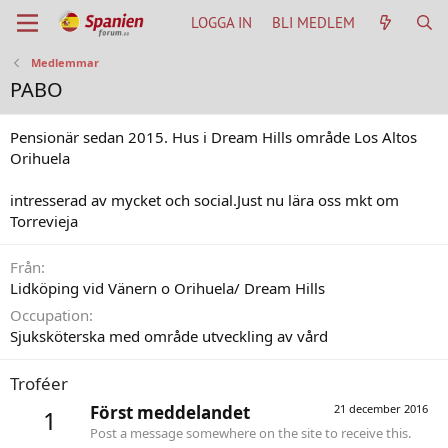
LOGGA IN
BLI MEDLEM
Medlemmar
PABO
Pensionär sedan 2015. Hus i Dream Hills område Los Altos
Orihuela
intresserad av mycket och social.Just nu lära oss mkt om
Torrevieja
Från
Lidköping vid Vänern o Orihuela/ Dream Hills
Occupation
Sjuksköterska med område utveckling av vård
Troféer
Först meddelandet
21 december 2016
1
Post a message somewhere on the site to receive this.