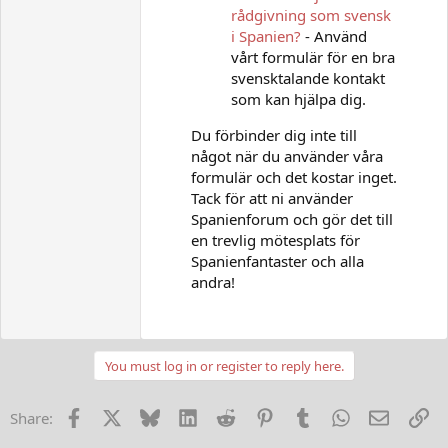
rådgivning som svensk
i Spanien?
- Använd
vårt formulär för en bra
svensktalande kontakt
som kan hjälpa dig.
Du förbinder dig inte till
något när du använder våra
formulär och det kostar inget.
Tack för att ni använder
Spanienforum och gör det till
en trevlig mötesplats för
Spanienfantaster och alla
andra!
You must log in or register to reply here.
Facebook
X
Bluesky
LinkedIn
Reddit
Pinterest
Tumblr
WhatsApp
E-post
Lä
Share: