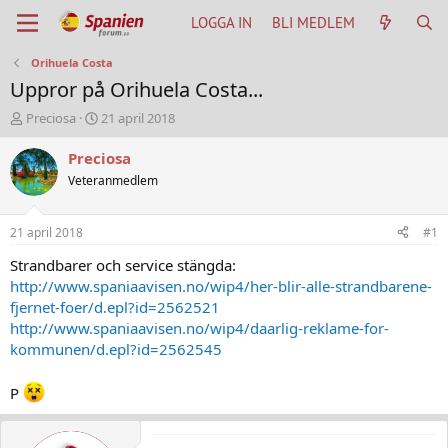
LOGGA IN
BLI MEDLEM
Orihuela Costa
Uppror på Orihuela Costa...
T
S
Preciosa
21 april 2018
h
t
r
a
Preciosa
e
r
Veteranmedlem
a
t
d
d
s
a
21 april 2018
#1
t
t
a
u
Strandbarer och service stängda:
r
m
http://www.spaniaavisen.no/wip4/her-blir-alle-strandbarene-
t
fjernet-foer/d.epl?id=2562521
e
http://www.spaniaavisen.no/wip4/daarlig-reklame-for-
r
kommunen/d.epl?id=2562545
P