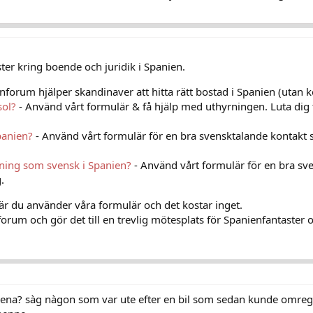
er kring boende och juridik i Spanien.
nforum hjälper skandinaver att hitta rätt bostad i Spanien (utan k
sol?
- Använd vårt formulär & få hjälp med uthyrningen. Luta dig 
panien?
- Använd vårt formulär för en bra svensktalande kontakt 
vning som svensk i Spanien?
- Använd vårt formulär för en bra sv
.
när du använder våra formulär och det kostar inget.
orum och gör det till en trevlig mötesplats för Spanienfantaster o
pena? sàg nàgon som var ute efter en bil som sedan kunde omregg