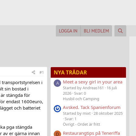
LOGGA IN
BLI MEDLEM
NYA TRÅDAR
#1
Meet a sexy girl in your area
 transportstyrelsen i
A
Started by Andreas161
16 juli
lt sin bostad i
2026
Svar: 0
 är stängda för
Husbil och Camping
för endast 1600euro,
Avsked. Tack Spanienforum
lägget och batteriet
Started by mixt
28 oktober 2025
Svar: 1
Övrigt - Ordet är fritt
baka pga stängda
Restaurangtips på Teneriffa
ör av er gärna innan
D