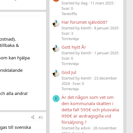
Started by dag
11 mars 2025
Svar: 0
Teneriffa
Har forumet självdött?
Started by Kenth
8 januari 2025
Svar: 3
ostnad).
Torrevieja
tillbaka &
Gott Nytt År
Started by Kenth
1 januari 2025
som kan hjälpa
Svar: 0
Torrevieja
ensktalande
God Jul
Started by Kenth
23 december
2024
Svar: 0
Torrevieja
ch alla andra!
Är det någon som vet om
E
den kommunala skatten i
detta fall 595€ och plusvalia
990€ är avdragsgilla vid
#2
försäljning ?
as till svenska
Started by edvin
26 november