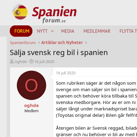
FORUM
NYTT
MEDIA
MEDLEMMAR
FLYTTA 
Spanienforum
Artiklar och Nyheter
Sälja svensk reg bil i spanien
T
S
oghde
16 juli 2020
h
t
r
a
16 juli 2020
e
r
O
Som rubriken säger är det någon som h
a
t
d
d
sverige om man säljer sin bil i spanien 
s
a
spanien och behöver köra tillbaka till
t
t
svenska medborgare. Hör av er om ni 
oghde
a
u
säljer långt under marknadspriset bara
r
m
Medlem
(Toyotas original delar) Bilen går felfrit
t
e
r
Återigen bilen är Svensk reggad, bilade
gränser och nu behöver vi bli av med b