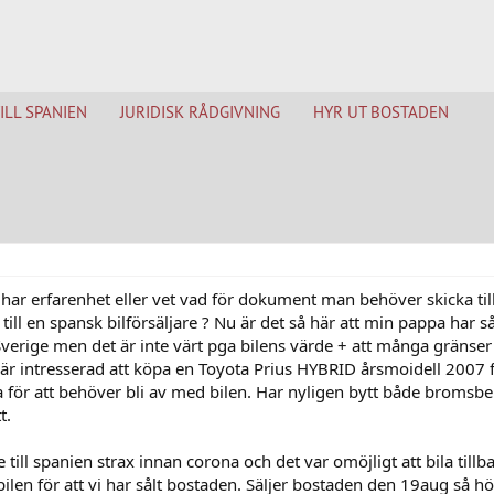
TILL SPANIEN
JURIDISK RÅDGIVNING
HYR UT BOSTADEN
ar erfarenhet eller vet vad för dokument man behöver skicka till
till en spansk bilförsäljare ? Nu är det så här att min pappa har så
 Sverige men det är inte värt pga bilens värde + att många gränser
är intresserad att köpa en Toyota Prius HYBRID årsmoidell 2007 
 för att behöver bli av med bilen. Har nyligen bytt både bromsbe
t.
 till spanien strax innan corona och det var omöjligt att bila till
ilen för att vi har sålt bostaden. Säljer bostaden den 19aug så h