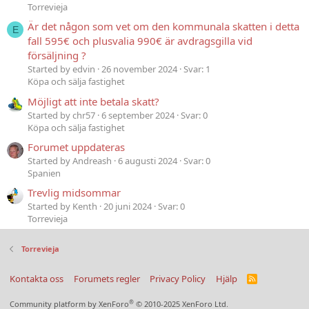
Torrevieja
Är det någon som vet om den kommunala skatten i detta
E
fall 595€ och plusvalia 990€ är avdragsgilla vid
försäljning ?
Started by edvin
26 november 2024
Svar: 1
Köpa och sälja fastighet
Möjligt att inte betala skatt?
Started by chr57
6 september 2024
Svar: 0
Köpa och sälja fastighet
Forumet uppdateras
Started by Andreash
6 augusti 2024
Svar: 0
Spanien
Trevlig midsommar
Started by Kenth
20 juni 2024
Svar: 0
Torrevieja
Torrevieja
Kontakta oss
Forumets regler
Privacy Policy
Hjälp
R
S
S
®
Community platform by XenForo
© 2010-2025 XenForo Ltd.