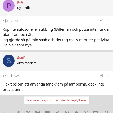
P-A
P
Ny medlem
6 juni 2024
#3
Köp lite autosol eller rubbing (Biltema ) och putsa inte i cirklar
utan fram och åter.
Jag gjorde så på min saab och det tog ca 15 minuter per lykta.
De blev som nya.
Stef
S
Aktiv medlem
17 juni 2024
#4
Fick tips om att använda tandkräm på lamporna, dock inte
provat ännu
You must log in or register to reply here.
Facebook
X
Bluesky
LinkedIn
Reddit
Pinterest
Tumblr
WhatsApp
E-post
Lä