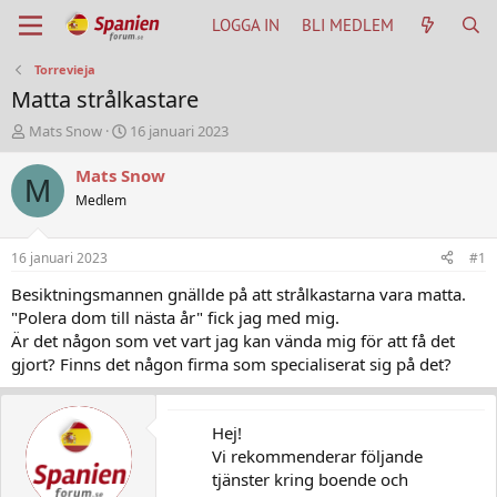
LOGGA IN
BLI MEDLEM
Torrevieja
Matta strålkastare
T
S
Mats Snow
16 januari 2023
h
t
r
a
Mats Snow
M
e
r
Medlem
a
t
d
d
s
a
16 januari 2023
#1
t
t
a
u
Besiktningsmannen gnällde på att strålkastarna vara matta.
r
m
"Polera dom till nästa år" fick jag med mig.
t
Är det någon som vet vart jag kan vända mig för att få det
e
gjort? Finns det någon firma som specialiserat sig på det?
r
Hej!
Vi rekommenderar följande
tjänster kring boende och