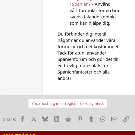
i Spanien?
- Använd
vårt formulär för en bra
svensktalande kontakt
som kan hjälpa dig.
Du förbinder dig inte till
något när du använder våra
formulär och det kostar inget.
Tack för att ni använder
Spanienforum och gör det till
en trevlig mötesplats för
Spanienfantaster och alla
andra!
You must log in or register to reply here.
Facebook
X
Bluesky
LinkedIn
Reddit
Pinterest
Tumblr
WhatsApp
E-post
Lä
Share: