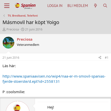
LOGGA IN
BLI MEDLEM
TV, Bredband, Telefoni
Másmovil har köpt Yoigo
T
S
Preciosa
21 juni 2016
h
t
r
a
Preciosa
e
r
Veteranmedlem
a
t
d
d
s
a
21 juni 2016
#1
t
t
a
u
Läs här:
r
m
t
http://www.spaniaavisen.no/wip4/naa-er-m-smovil-spanias-
e
fjerde-stoerste/d.epl?id=2558131
r
P :coolsmilie:
Hej!