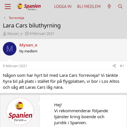
LOGGA IN
BLI MEDLEM
Torrevieja
Lara Cars biluthyrning
T
S
Mysan_x
9 februari 2021
h
t
r
a
Mysan_x
M
e
r
Ny medlem
a
t
d
d
s
a
9 februari 2021
#1
t
t
a
u
Någon som har hyrt bil med Lara Cars Torrevieja? Vi tänkte
r
m
hyra bil på plats i stället för på flygplatsen, vi bor i Los Altos
t
och såg att Laras Cars låg nära.
e
r
Hej!
Vi rekommenderar följande
tjänster kring boende och
juridik i Spanien.