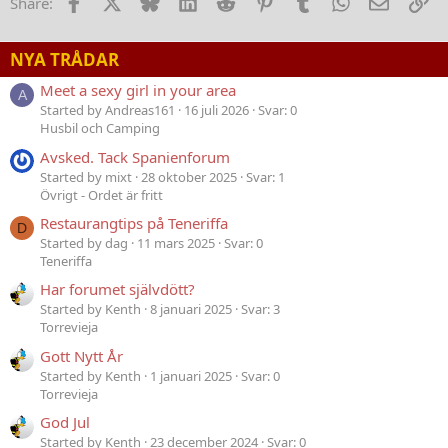
Facebook
X
Bluesky
LinkedIn
Reddit
Pinterest
Tumblr
WhatsApp
E-post
Lä
Share:
NYA TRÅDAR
Meet a sexy girl in your area
A
Started by Andreas161
16 juli 2026
Svar: 0
Husbil och Camping
Avsked. Tack Spanienforum
Started by mixt
28 oktober 2025
Svar: 1
Övrigt - Ordet är fritt
Restaurangtips på Teneriffa
D
Started by dag
11 mars 2025
Svar: 0
Teneriffa
Har forumet självdött?
Started by Kenth
8 januari 2025
Svar: 3
Torrevieja
Gott Nytt År
Started by Kenth
1 januari 2025
Svar: 0
Torrevieja
God Jul
Started by Kenth
23 december 2024
Svar: 0