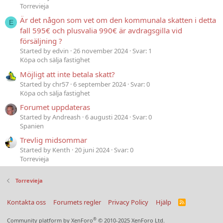
Torrevieja
Är det någon som vet om den kommunala skatten i detta
E
fall 595€ och plusvalia 990€ är avdragsgilla vid
försäljning ?
Started by edvin
26 november 2024
Svar: 1
Köpa och sälja fastighet
Möjligt att inte betala skatt?
Started by chr57
6 september 2024
Svar: 0
Köpa och sälja fastighet
Forumet uppdateras
Started by Andreash
6 augusti 2024
Svar: 0
Spanien
Trevlig midsommar
Started by Kenth
20 juni 2024
Svar: 0
Torrevieja
Torrevieja
Kontakta oss
Forumets regler
Privacy Policy
Hjälp
R
S
S
®
Community platform by XenForo
© 2010-2025 XenForo Ltd.