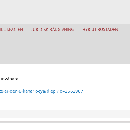
TILL SPANIEN
JURIDISK RÅDGIVNING
HYR UT BOSTADEN
invånare...
te-er-den-8-kanarioeya/d.epl?id=2562987