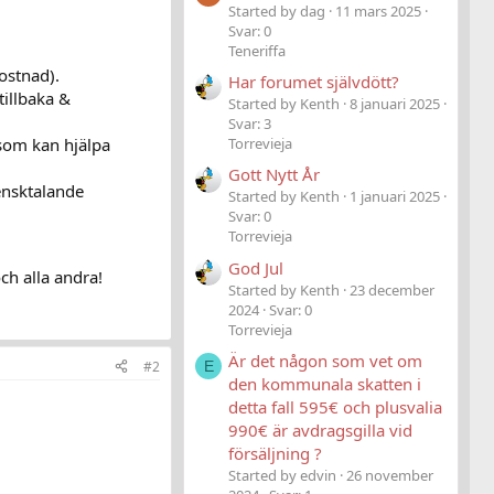
Started by dag
11 mars 2025
Svar: 0
Teneriffa
ostnad).
Har forumet självdött?
tillbaka &
Started by Kenth
8 januari 2025
Svar: 3
som kan hjälpa
Torrevieja
Gott Nytt År
ensktalande
Started by Kenth
1 januari 2025
Svar: 0
Torrevieja
God Jul
ch alla andra!
Started by Kenth
23 december
2024
Svar: 0
Torrevieja
Är det någon som vet om
E
#2
den kommunala skatten i
detta fall 595€ och plusvalia
990€ är avdragsgilla vid
försäljning ?
Started by edvin
26 november