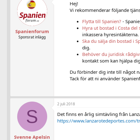
Hej!
t
Vi rekommenderar följande tjänst
i
o
n
Flytta till Spanien?
- Spanie
s
Hyra ut bostad i Costa del 
:
Spanienforum
inkassera hyresintäkterna.
Sponsrat inlägg
Ska du sälja din bostad i S
dig.
Behöver du juridisk rådgi
kontakt som kan hjälpa dig
Du förbinder dig inte till något 
Tack för att ni använder Spanienf
2 juli 2018
S
Det finns en årlig simtävling från Lanza
https://www.lanzarotedeportes.com/tn
Svenne Apelsin