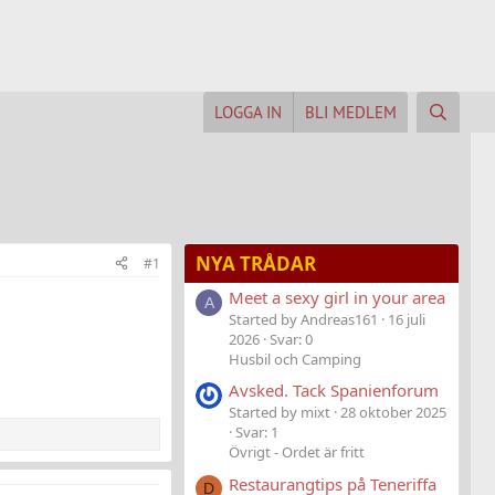
LOGGA IN
BLI MEDLEM
NYA TRÅDAR
#1
Meet a sexy girl in your area
A
Started by Andreas161
16 juli
2026
Svar: 0
Husbil och Camping
Avsked. Tack Spanienforum
Started by mixt
28 oktober 2025
Svar: 1
Övrigt - Ordet är fritt
Restaurangtips på Teneriffa
D