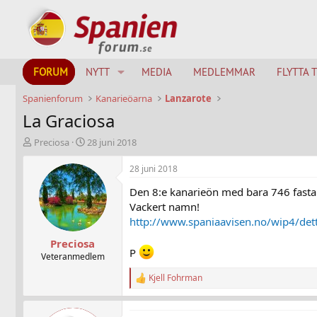
FORUM
NYTT
MEDIA
MEDLEMMAR
FLYTTA 
Spanienforum
Kanarieöarna
Lanzarote
La Graciosa
T
S
Preciosa
28 juni 2018
h
t
r
a
28 juni 2018
e
r
Den 8:e kanarieön med bara 746 fasta 
a
t
d
d
Vackert namn!
s
a
http://www.spaniaavisen.no/wip4/det
t
t
Preciosa
a
u
P
r
m
Veteranmedlem
t
Kjell Fohrman
e
R
e
r
a
c