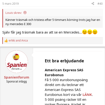
5 mars 2019
#40
Louis skrev:
Känner träsmak och tristess efter 5 timmars körning trots jag har en
ny mercedes E 300
Själv får jag träsmak bara av att se en Mercedes...
erkki
and
Anca
R
e
a
c
t
Ett bra erbjudande
i
o
n
American Express SAS
s
Eurobonus
:
Spanienforum
Få 5 000 eurobonuspoäng
Sponsrat inlägg
direkt om du tecknar ett
American Express SAS
Eurobonus kort via vår
LÄNK
.
5 000 poäng räcker till en
inrikes flygresa. Kortet är