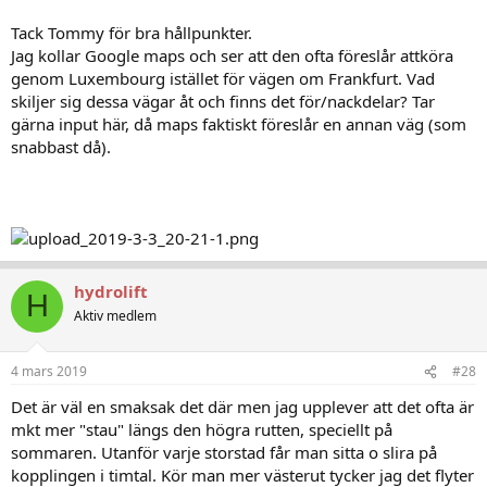
Hade vi haft två mindre barn i bilen hade vi börjat med att ta
Tack Tommy för bra hållpunkter.
Kielbåten, sedan raka vägen ner via Frankfurt - Mulhouse - Dole -
Jag kollar Google maps och ser att den ofta föreslår attköra
Lyon - Nime - Narbonne - Barcelona - Alicante. Betalväg hela vägen
genom Luxembourg istället för vägen om Frankfurt. Vad
från tysk/franska gränsen till målet i Spanien. Snabbt och säkert.
skiljer sig dessa vägar åt och finns det för/nackdelar? Tar
gärna input här, då maps faktiskt föreslår en annan väg (som
Hotell skall ni absolut inte boka innan resan. Onödigt att låsa in sig
med sådana mål, när hotellrum inte kommer att vara ett problem
snabbast då).
utefter den vägen.
Vi brukar köra in i mindre orter, leta efter charmiga hotell och det
har aldrig varit ett problem. Ett annat sätt som kan vara ett billigare
alternativ, är att boka samma dag när man vet var det är praktiskt
att stanna och då söka hotell på nätet, t.ex. via Trivago.
hydrolift
H
Trevlig resa
Aktiv medlem
Tommy
4 mars 2019
#28
Det är väl en smaksak det där men jag upplever att det ofta är
mkt mer "stau" längs den högra rutten, speciellt på
sommaren. Utanför varje storstad får man sitta o slira på
kopplingen i timtal. Kör man mer västerut tycker jag det flyter