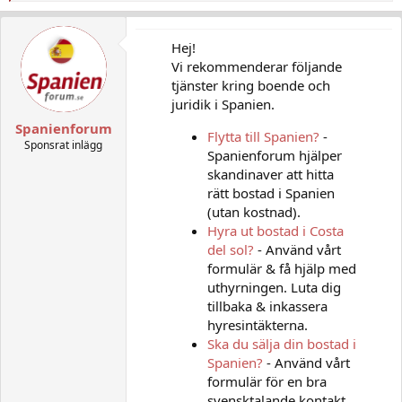
e
a
c
Hej!
t
Vi rekommenderar följande
i
o
tjänster kring boende och
n
juridik i Spanien.
s
:
Spanienforum
Flytta till Spanien?
-
Sponsrat inlägg
Spanienforum hjälper
skandinaver att hitta
rätt bostad i Spanien
(utan kostnad).
Hyra ut bostad i Costa
del sol?
- Använd vårt
formulär & få hjälp med
uthyrningen. Luta dig
tillbaka & inkassera
hyresintäkterna.
Ska du sälja din bostad i
Spanien?
- Använd vårt
formulär för en bra
svensktalande kontakt