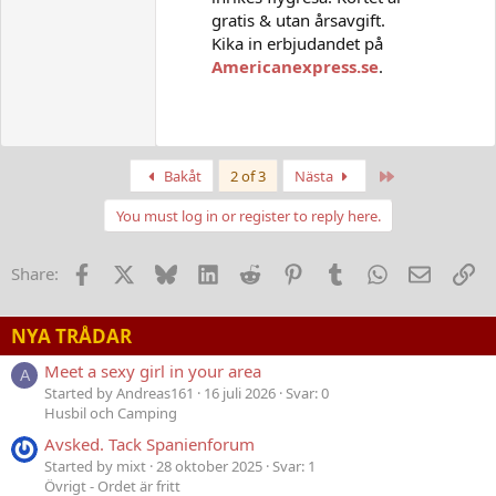
gratis & utan årsavgift.
Kika in erbjudandet på
Americanexpress.se
.
First
Last
Bakåt
2 of 3
Nästa
You must log in or register to reply here.
Facebook
X
Bluesky
LinkedIn
Reddit
Pinterest
Tumblr
WhatsApp
E-post
Lä
Share:
NYA TRÅDAR
Meet a sexy girl in your area
A
Started by Andreas161
16 juli 2026
Svar: 0
Husbil och Camping
Avsked. Tack Spanienforum
Started by mixt
28 oktober 2025
Svar: 1
Övrigt - Ordet är fritt