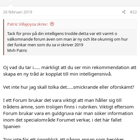
26 februari 2019
#22
Patric Villajoysa skrev:
Tack för prov på din intelligens trodde detta var ett varmt o
välkomnande forum även om man är ny och lite okunnig om hur
det funkar men som du sa vi skriver 2019
Mvh Patric
Oj vad du tar i..... märkligt att du ser min rekommendation att
skapa en ny tråd är kopplat till min intelligensnivå.
Vet inte hur jag skall tolka det.....smickrande eller oförskämt?
I ett Forum brukar det vara viktigt att man håller sig till
trådens ämne, som troligen finns i rubriken. Viktigt eftersom
Forum brukar vara en guldgruva när man söker information
inom det specialområde Forumet verkar, i det här fallet
Spanien
Tror inte för ett ögonblick att någon annan som besöker