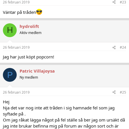
26 februari 2019
#23
s
:
Väntar på tråden
hydrolift
H
Aktiv medlem
26 februari 2019
#24
Jag har just köpt popcorn!
Patric Villajoysa
P
Ny medlem
26 februari 2019
#25
Hej
Nja det var nog inte att tråden i sig hamnade fel som jag
syftade på .
Om jag råkat lägga något på fel ställe så ber jag om ursäkt då
jag inte brukar befinna mig på forum av någon sort och är