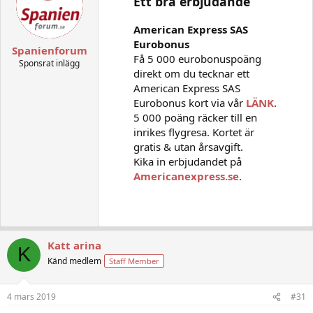
Ett bra erbjudande
i
o
n
American Express SAS
s
Eurobonus
:
Spanienforum
Få 5 000 eurobonuspoäng
Sponsrat inlägg
direkt om du tecknar ett
American Express SAS
Eurobonus kort via vår
LÄNK
.
5 000 poäng räcker till en
inrikes flygresa. Kortet är
gratis & utan årsavgift.
Kika in erbjudandet på
Americanexpress.se
.
Katt arina
K
Känd medlem
Staff Member
4 mars 2019
#31