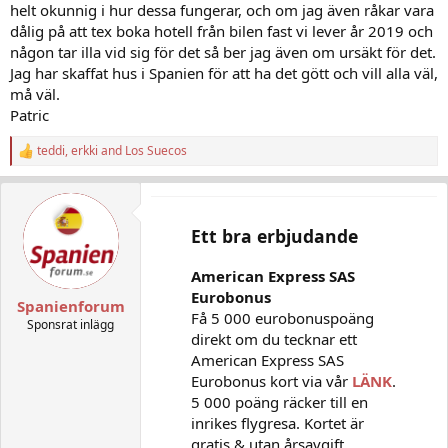
helt okunnig i hur dessa fungerar, och om jag även råkar vara
dålig på att tex boka hotell från bilen fast vi lever år 2019 och
någon tar illa vid sig för det så ber jag även om ursäkt för det.
Jag har skaffat hus i Spanien för att ha det gött och vill alla väl,
må väl.
Patric
teddi
,
erkki
and
Los Suecos
R
e
a
c
t
Ett bra erbjudande
i
o
n
American Express SAS
s
Eurobonus
:
Spanienforum
Få 5 000 eurobonuspoäng
Sponsrat inlägg
direkt om du tecknar ett
American Express SAS
Eurobonus kort via vår
LÄNK
.
5 000 poäng räcker till en
inrikes flygresa. Kortet är
gratis & utan årsavgift.