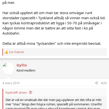
på mer.
Har också upplevt att om man tar stora omvägar runt
storstäder (speciellt i Tyskland alltså) så vinner man också tid.
Kan tyckas kontraproduktivt att ligga i 50-70 på småvägar i
någon timme men det är bättre än att sitta fast i kö på
Autobahn.
Detta är alltså mina "tyckanden" och inte empiriskt bevisat.
Los Suecos
R
e
a
Gyllis
c
t
Känd medlem
i
o
n
4 mars 2019
#29
s
:
hydrolift skrev:
Det är väl en smaksak det där men jag upplever att det ofta är mkt
mer "stau" längs den högra rutten, speciellt på sommaren. Utanför
varje storstad får man sitta o slira på kopplingen i timtal. Kör man