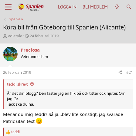
LOGGA IN
BLI MEDLEM
Spanien
Köra bil från Göteborg till Spanien (Alicante)
T
S
volatyle
24 februari 2019
h
t
r
a
Preciosa
e
r
Veteranmedlem
a
t
d
d
s
a
26 februari 2019
#21
t
t
a
u
teddi skrev:
r
m
t
Är det din blogg? Den fäster jag en flik på ock tittar ock njuter. Om
e
jag får.
r
Tack ska du ha.
Menar du mig Teddi? Så ja...blev lite konstigt, jag svarade
Patric utan text
teddi
R