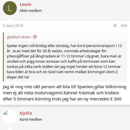
Louis
L
Aktiv medlem
5 mars 2019
#39
gladisol skrev:
Spelar ingen roll lördag eller söndag, har körd persontransport i 12
år , la av med det för 20 år sedan, normala arbetsdagar för
yrkessjåffiser på långtradare är 11-12 timmar i dygnet, bara man är
utvilad och pigg innan avresan och kaffe på termosen som kan
tankas på olika tank ställen ser jag inget hinder att köra 12 timmar
bara bilen är bra och en God natt sömn mellan körningen dom 2
dagar det tar
Jag är nog inte rätt person att bila till Spanien,gillar bilkörning
men ej att nöta motorvägsmil.Känner träsmak och tristess
efter 5 timmars körning trots jag har en ny mercedes E 300
Gyllis
Känd medlem