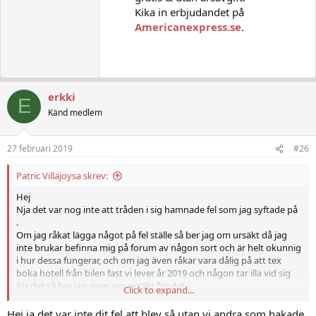
Kika in erbjudandet på
Americanexpress.se
.
erkki
E
Känd medlem
27 februari 2019
#26
Patric Villajoysa skrev:
Hej
Nja det var nog inte att tråden i sig hamnade fel som jag syftade på
.
Om jag råkat lägga något på fel ställe så ber jag om ursäkt då jag
inte brukar befinna mig på forum av någon sort och är helt okunnig
i hur dessa fungerar, och om jag även råkar vara dålig på att tex
boka hotell från bilen fast vi lever år 2019 och någon tar illa vid sig
för det så ber jag även om ursäkt för det.
Click to expand...
Jag har skaffat hus i Spanien för att ha det gött och vill alla väl, må
väl.
Hej ja det var inte dit fel att blev så utan vi andra som hakade