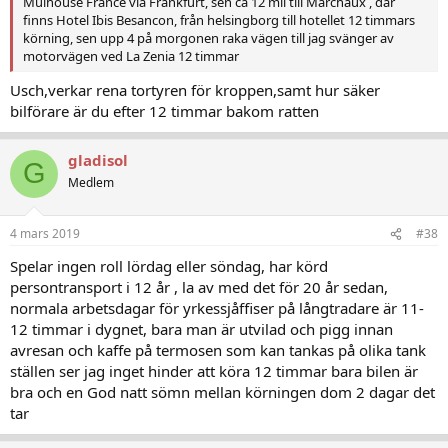
Mulhouse France via Frankfurt, sen ca 12 mil till Marchaux , där
finns Hotel Ibis Besancon, från helsingborg till hotellet 12 timmars
körning, sen upp 4 på morgonen raka vägen till jag svänger av
motorvägen ved La Zenia 12 timmar
Usch,verkar rena tortyren för kroppen,samt hur säker
bilförare är du efter 12 timmar bakom ratten
gladisol
G
Medlem
4 mars 2019
#38
Spelar ingen roll lördag eller söndag, har körd
persontransport i 12 år , la av med det för 20 år sedan,
normala arbetsdagar för yrkessjåffiser på långtradare är 11-
12 timmar i dygnet, bara man är utvilad och pigg innan
avresan och kaffe på termosen som kan tankas på olika tank
ställen ser jag inget hinder att köra 12 timmar bara bilen är
bra och en God natt sömn mellan körningen dom 2 dagar det
tar