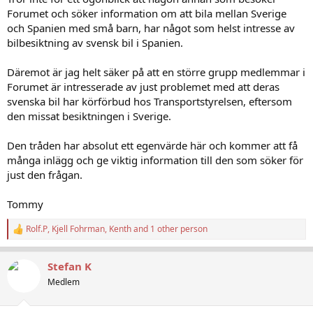
Forumet och söker information om att bila mellan Sverige
och Spanien med små barn, har något som helst intresse av
bilbesiktning av svensk bil i Spanien.
Däremot är jag helt säker på att en större grupp medlemmar i
Forumet är intresserade av just problemet med att deras
svenska bil har körförbud hos Transportstyrelsen, eftersom
den missat besiktningen i Sverige.
Den tråden har absolut ett egenvärde här och kommer att få
många inlägg och ge viktig information till den som söker för
just den frågan.
Tommy
Rolf.P
,
Kjell Fohrman
,
Kenth
and 1 other person
R
e
a
Stefan K
c
t
Medlem
i
o
n