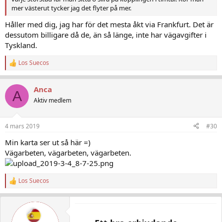
mer västerut tycker jag det flyter på mer.
Håller med dig, jag har för det mesta åkt via Frankfurt. Det är
dessutom billigare då de, än så länge, inte har vägavgifter i
Tyskland.
Los Suecos
R
e
a
Anca
c
A
t
Aktiv medlem
i
o
n
4 mars 2019
#30
s
:
Min karta ser ut så här =)
Vägarbeten, vägarbeten, vägarbeten.
Los Suecos
R
e
a
c
t