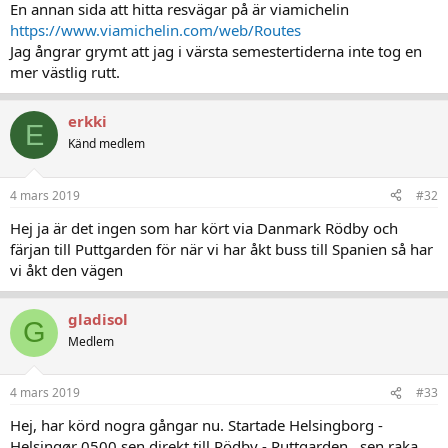
En annan sida att hitta resvägar på är viamichelin
https://www.viamichelin.com/web/Routes
Jag ångrar grymt att jag i värsta semestertiderna inte tog en
mer västlig rutt.
erkki
E
Känd medlem
4 mars 2019
#32
Hej ja är det ingen som har kört via Danmark Rödby och
färjan till Puttgarden för när vi har åkt buss till Spanien så har
vi åkt den vägen
gladisol
G
Medlem
4 mars 2019
#33
Hej, har körd nogra gångar nu. Startade Helsingborg -
Helsingør 0500 sen direkt till Rödby - Puttgarden , sen raka