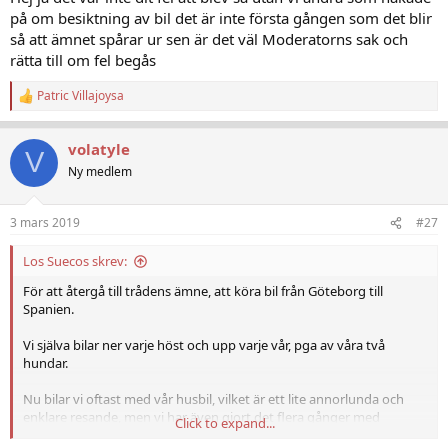
Patric
på om besiktning av bil det är inte första gången som det blir
så att ämnet spårar ur sen är det väl Moderatorns sak och
rätta till om fel begås
Patric Villajoysa
R
e
a
volatyle
c
V
t
Ny medlem
i
o
n
3 mars 2019
#27
s
:
Los Suecos skrev:
För att återgå till trådens ämne, att köra bil från Göteborg till
Spanien.
Vi själva bilar ner varje höst och upp varje vår, pga av våra två
hundar.
Nu bilar vi oftast med vår husbil, vilket är ett lite annorlunda och
enklare resande, men vi har även gjort det flera gånger med
Click to expand...
personbil.