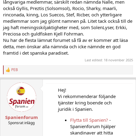
långvariga medlemmar, särskilt redan nämnda Nalle, men
också Gyllis, Preztis (Solsomsol), Rocio, Sharky, maarli,
rinconada, kinng, Los Suecos, Stef, Ricber, och ytterligare
medlemmar som jag glömt namnen på. Litet tack också till de
jag haft meningsskiljaktigheter med, som SolenLyser, Erkki,
Preciosa och guldfisken Kjell Fohrman.
Nu har de flesta lämnat forumet så få av er kommer att läsa
detta, men önskar alla nämnda och icke nämnde en god
framtid i det spanska paradiset.
Last edited:
18 november 2025
PEB
R
e
a
c
Hej!
t
Vi rekommenderar följande
i
o
tjänster kring boende och
n
juridik i Spanien.
s
:
Spanienforum
Flytta till Spanien?
-
Sponsrat inlägg
Spanienforum hjälper
skandinaver att hitta