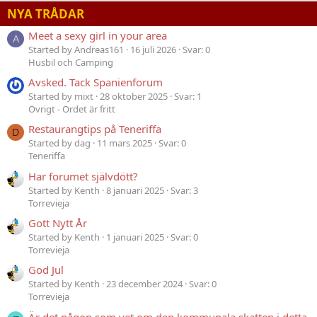
NYA TRÅDAR
Meet a sexy girl in your area
A
Started by Andreas161
16 juli 2026
Svar: 0
Husbil och Camping
Avsked. Tack Spanienforum
Started by mixt
28 oktober 2025
Svar: 1
Övrigt - Ordet är fritt
Restaurangtips på Teneriffa
D
Started by dag
11 mars 2025
Svar: 0
Teneriffa
Har forumet självdött?
Started by Kenth
8 januari 2025
Svar: 3
Torrevieja
Gott Nytt År
Started by Kenth
1 januari 2025
Svar: 0
Torrevieja
God Jul
Started by Kenth
23 december 2024
Svar: 0
Torrevieja
Är det någon som vet om den kommunala skatten i detta