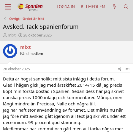
LOGGA IN
BLI MEDLEM
Övrigt - Ordet är fritt
Avsked. Tack Spanienforum
T
S
mixt
28 oktober 2025
h
t
r
a
mixt
e
r
Känd medlem
a
t
d
d
s
a
28 oktober 2025
#1
t
t
a
u
Detta är högst sannolikt mitt sista inlägg i detta forum.
r
m
Glad i hågen gick jag med årsskiftet 2014/15 då jag precis
t
köpt min första bostad i Spanien. Sedan dess har jag skrivit
e
ganska precis 1000 inlägg och kommentarer. Många, men
r
långt mindre än Preciosa, Nalle och några till.
Jag har haft stor användning av forumet. Det märks nu när
jag före mitt avsked gått igenom all text jag skrivit under ett
decennium. 99 procent god stämning.
Medlemmar har kommit och gått men vill tacka några mer