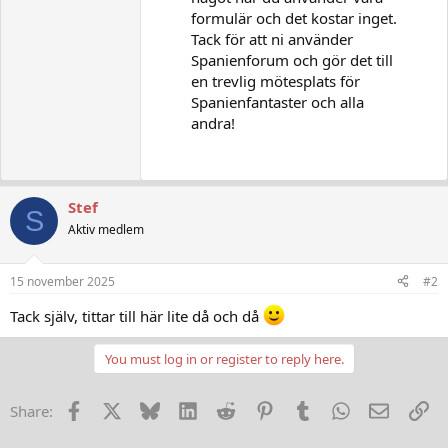
formulär och det kostar inget.
Tack för att ni använder
Spanienforum och gör det till
en trevlig mötesplats för
Spanienfantaster och alla
andra!
Stef
S
Aktiv medlem
15 november 2025
#2
Tack själv, tittar till här lite då och då
You must log in or register to reply here.
Facebook
X
Bluesky
LinkedIn
Reddit
Pinterest
Tumblr
WhatsApp
E-post
Lä
Share: