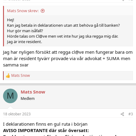
Mats Snow skrev:
Hej!
Kan jag betala in deklarationen utan att behöva gå till banken?
Hur gör man isåfall?
Hörde talas om Cl@ve men vet inte hur jag ska regga mig där.
Jag är inte resident.
Jag har nyligen försökt att regga cl@ve men fungerar bara om
man är resident tyvärr provade via vår advokat + SUMA men
samma svar
Mats Snow
R
e
a
Mats Snow
c
M
t
Medlem
i
o
n
18 oktober 2023
#3
s
:
I deklarationen finns en gul ruta i början
AVISO IMPORTANTE där står översatt: