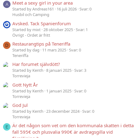
Meet a sexy girl in your area
A
Started by Andreas161
16 juli 2026
Svar: 0
Husbil och Camping
Avsked. Tack Spanienforum
Started by mixt
28 oktober 2025
Svar: 1
Övrigt - Ordet är fritt
Restaurangtips på Teneriffa
D
Started by dag
11 mars 2025
Svar: 0
Teneriffa
Har forumet självdött?
Started by Kenth
8 januari 2025
Svar: 3
Torrevieja
Gott Nytt År
Started by Kenth
1 januari 2025
Svar: 0
Torrevieja
God Jul
Started by Kenth
23 december 2024
Svar: 0
Torrevieja
Är det någon som vet om den kommunala skatten i detta
E
fall 595€ och plusvalia 990€ är avdragsgilla vid