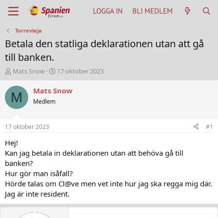
LOGGA IN
BLI MEDLEM
Torrevieja
Betala den statliga deklarationen utan att gå
till banken.
T
S
Mats Snow
17 oktober 2023
h
t
r
a
Mats Snow
M
e
r
Medlem
a
t
d
d
s
a
17 oktober 2023
#1
t
t
a
u
Hej!
r
m
Kan jag betala in deklarationen utan att behöva gå till
t
banken?
e
Hur gör man isåfall?
r
Hörde talas om Cl@ve men vet inte hur jag ska regga mig där.
Jag är inte resident.