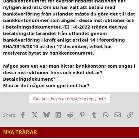
Bankkontonumret för överföringsdestinationen har
nyligen ändrats. Om du har valt att betala med
banköverföring från utlandet måste du göra det till det
bankkontonummer som anges i dessa instruktioner och
i betalningsdokumentet. (EI 1-6-2022 trädde det nya
betalningsförfarandet från utlandet genom
banköverföring i kraft enligt artikel 14 i förordning
EHA/3316/2010 av den 17 december, vilket har
motiverat bytet av bankkontonumret.
Någon som vet var man hittar bankkontonr som anges i
dessa instruktioner finns och viket det är?
Betalningsdokument?
Mao är det någon som gjort det här?
You must log in or register to reply here.
Facebook
X
Bluesky
LinkedIn
Reddit
Pinterest
Tumblr
WhatsApp
E-post
Lä
Share:
NYA TRÅDAR