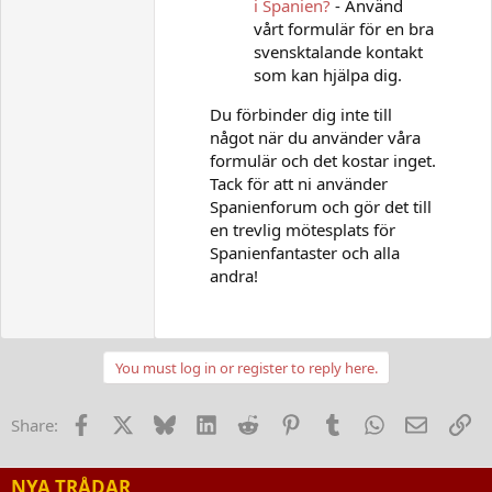
i Spanien?
- Använd
vårt formulär för en bra
svensktalande kontakt
som kan hjälpa dig.
Du förbinder dig inte till
något när du använder våra
formulär och det kostar inget.
Tack för att ni använder
Spanienforum och gör det till
en trevlig mötesplats för
Spanienfantaster och alla
andra!
You must log in or register to reply here.
Facebook
X
Bluesky
LinkedIn
Reddit
Pinterest
Tumblr
WhatsApp
E-post
Lä
Share:
NYA TRÅDAR