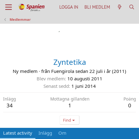
LOGGA IN
BLI MEDLEM
Medlemmar
Zyntetika
Ny medlem
·
från
Fuengirola sedan 22 juli i år (2011)
Blev medlem
10 augusti 2011
Senast sedd
1 juni 2014
Inlägg
Mottagna gillanden
Poäng
34
1
0
Find
Latest activity
Inlägg
Om