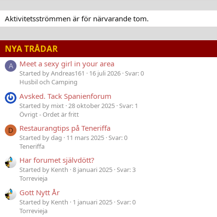
Aktivitetsströmmen är för närvarande tom.
NYA TRÅDAR
Meet a sexy girl in your area
A
Started by Andreas161
16 juli 2026
Svar: 0
Husbil och Camping
Avsked. Tack Spanienforum
Started by mixt
28 oktober 2025
Svar: 1
Övrigt - Ordet är fritt
Restaurangtips på Teneriffa
D
Started by dag
11 mars 2025
Svar: 0
Teneriffa
Har forumet självdött?
Started by Kenth
8 januari 2025
Svar: 3
Torrevieja
Gott Nytt År
Started by Kenth
1 januari 2025
Svar: 0
Torrevieja