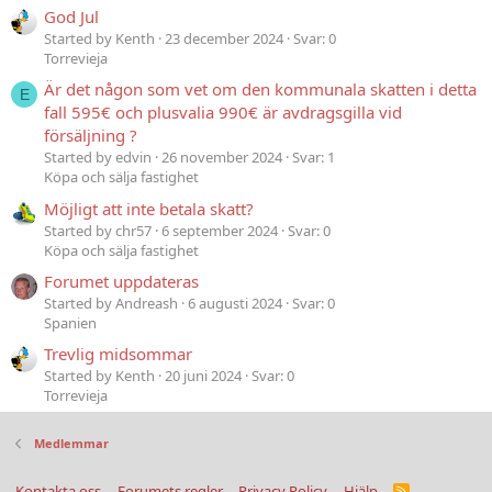
God Jul
Started by Kenth
23 december 2024
Svar: 0
Torrevieja
Är det någon som vet om den kommunala skatten i detta
E
fall 595€ och plusvalia 990€ är avdragsgilla vid
försäljning ?
Started by edvin
26 november 2024
Svar: 1
Köpa och sälja fastighet
Möjligt att inte betala skatt?
Started by chr57
6 september 2024
Svar: 0
Köpa och sälja fastighet
Forumet uppdateras
Started by Andreash
6 augusti 2024
Svar: 0
Spanien
Trevlig midsommar
Started by Kenth
20 juni 2024
Svar: 0
Torrevieja
Medlemmar
Kontakta oss
Forumets regler
Privacy Policy
Hjälp
R