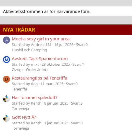
Aktivitetsströmmen är för närvarande tom.
NYA TRÅDAR
Meet a sexy girl in your area
A
Started by Andreas161
16 juli 2026
Svar: 0
Husbil och Camping
Avsked. Tack Spanienforum
Started by mixt
28 oktober 2025
Svar: 1
Övrigt - Ordet är fritt
Restaurangtips på Teneriffa
D
Started by dag
11 mars 2025
Svar: 0
Teneriffa
Har forumet självdött?
Started by Kenth
8 januari 2025
Svar: 3
Torrevieja
Gott Nytt År
Started by Kenth
1 januari 2025
Svar: 0
Torrevieja