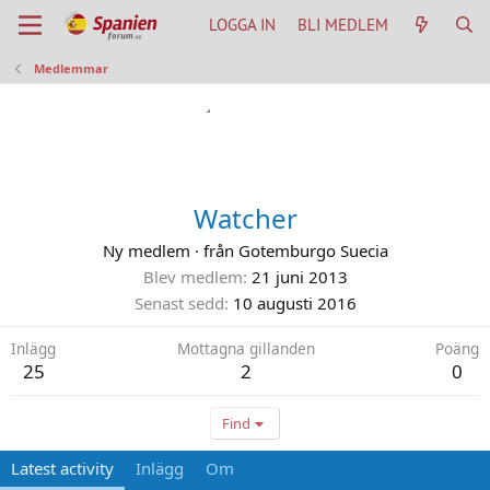
LOGGA IN
BLI MEDLEM
Medlemmar
Watcher
Ny medlem
·
från
Gotemburgo Suecia
Blev medlem
21 juni 2013
Senast sedd
10 augusti 2016
Inlägg
Mottagna gillanden
Poäng
25
2
0
Find
Latest activity
Inlägg
Om