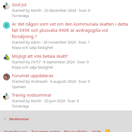
God Jul
Started by Kenth
23 december 2024
Svar: 0
Torrevieja
Är det någon som vet om den kommunala skatten i detta
E
fall 595€ och plusvalia 990€ är avdragsgilla vid
försäljning ?
Started by edvin
26 november 2024
Svar: 1
Köpa och sälja fastighet
Möjligt att inte betala skatt?
Started by chr57
6 september 2024
Svar: 0
Köpa och sälja fastighet
Forumet uppdateras
Started by Andreash
6 augusti 2024
Svar: 0
Spanien
Trevlig midsommar
Started by Kenth
20 juni 2024
Svar: 0
Torrevieja
Medlemmar
Kontakta oss
Forumets regler
Privacy Policy
Hjälp
R