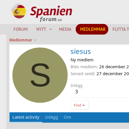
FORUM
NYTT
MEDIA
MEDLEMMAR
FLYTTA 
Medlemmar
siesus
S
Ny medlem
Blev medlem
26 december 
Senast sedd
27 december 2
Inlägg
3
Find
Latest activity
Inlägg
Om