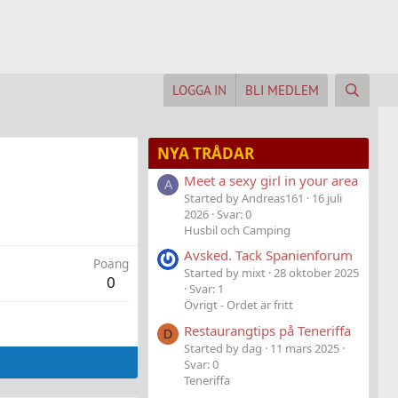
LOGGA IN
BLI MEDLEM
NYA TRÅDAR
Meet a sexy girl in your area
A
Started by Andreas161
16 juli
2026
Svar: 0
Husbil och Camping
Avsked. Tack Spanienforum
Poäng
Started by mixt
28 oktober 2025
0
Svar: 1
Övrigt - Ordet är fritt
Restaurangtips på Teneriffa
D
Started by dag
11 mars 2025
Svar: 0
Teneriffa