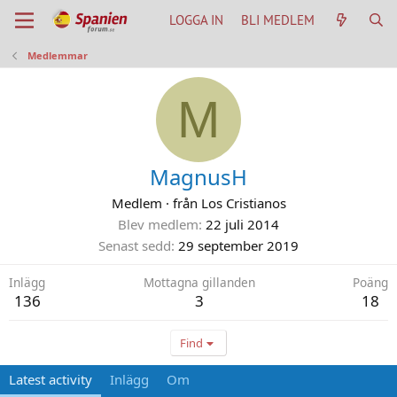
LOGGA IN
BLI MEDLEM
Medlemmar
M
MagnusH
Medlem
·
från
Los Cristianos
Blev medlem
22 juli 2014
Senast sedd
29 september 2019
Inlägg
Mottagna gillanden
Poäng
136
3
18
Find
Latest activity
Inlägg
Om