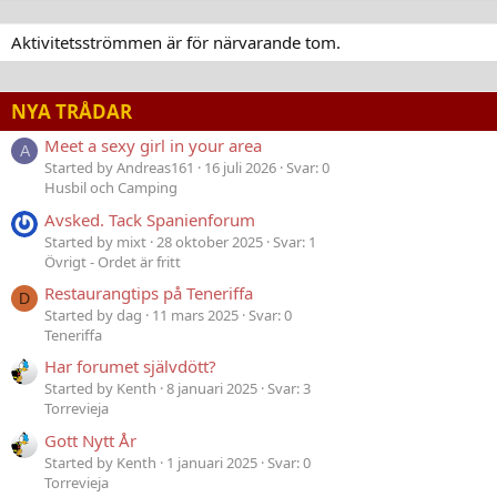
Aktivitetsströmmen är för närvarande tom.
NYA TRÅDAR
Meet a sexy girl in your area
A
Started by Andreas161
16 juli 2026
Svar: 0
Husbil och Camping
Avsked. Tack Spanienforum
Started by mixt
28 oktober 2025
Svar: 1
Övrigt - Ordet är fritt
Restaurangtips på Teneriffa
D
Started by dag
11 mars 2025
Svar: 0
Teneriffa
Har forumet självdött?
Started by Kenth
8 januari 2025
Svar: 3
Torrevieja
Gott Nytt År
Started by Kenth
1 januari 2025
Svar: 0
Torrevieja