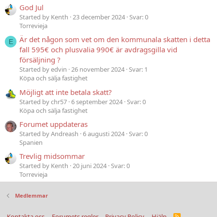
God Jul
Started by Kenth
23 december 2024
Svar: 0
Torrevieja
Är det någon som vet om den kommunala skatten i detta
E
fall 595€ och plusvalia 990€ är avdragsgilla vid
försäljning ?
Started by edvin
26 november 2024
Svar: 1
Köpa och sälja fastighet
Möjligt att inte betala skatt?
Started by chr57
6 september 2024
Svar: 0
Köpa och sälja fastighet
Forumet uppdateras
Started by Andreash
6 augusti 2024
Svar: 0
Spanien
Trevlig midsommar
Started by Kenth
20 juni 2024
Svar: 0
Torrevieja
Medlemmar
Kontakta oss
Forumets regler
Privacy Policy
Hjälp
R