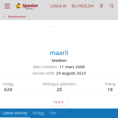
LOGGA IN
BLI MEDLEM
Medlemmar
maarli
Medlem
Blev medlem
11 mars 2008
Senast sedd
24 augusti 2023
Inlägg
Mottagna gillanden
Poäng
624
20
18
Find
Latest activity
Inlägg
Om