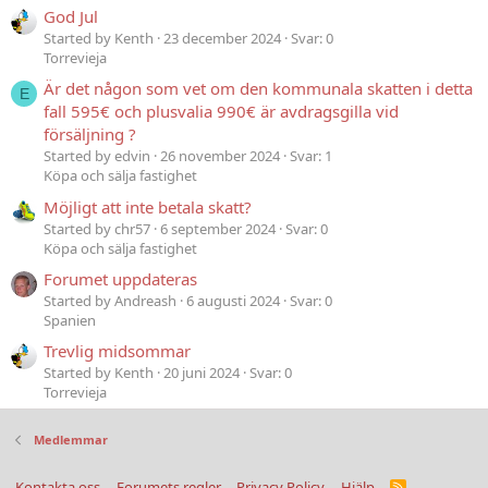
God Jul
Started by Kenth
23 december 2024
Svar: 0
Torrevieja
Är det någon som vet om den kommunala skatten i detta
E
fall 595€ och plusvalia 990€ är avdragsgilla vid
försäljning ?
Started by edvin
26 november 2024
Svar: 1
Köpa och sälja fastighet
Möjligt att inte betala skatt?
Started by chr57
6 september 2024
Svar: 0
Köpa och sälja fastighet
Forumet uppdateras
Started by Andreash
6 augusti 2024
Svar: 0
Spanien
Trevlig midsommar
Started by Kenth
20 juni 2024
Svar: 0
Torrevieja
Medlemmar
Kontakta oss
Forumets regler
Privacy Policy
Hjälp
R