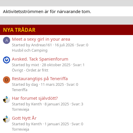
Aktivitetsströmmen är för närvarande tom.
NYA TRÅDAR
Meet a sexy girl in your area
A
Started by Andreas161
16 juli 2026
Svar: 0
Husbil och Camping
Avsked. Tack Spanienforum
Started by mixt
28 oktober 2025
Svar: 1
Övrigt - Ordet är fritt
Restaurangtips på Teneriffa
D
Started by dag
11 mars 2025
Svar: 0
Teneriffa
Har forumet självdött?
Started by Kenth
8 januari 2025
Svar: 3
Torrevieja
Gott Nytt År
Started by Kenth
1 januari 2025
Svar: 0
Torrevieja