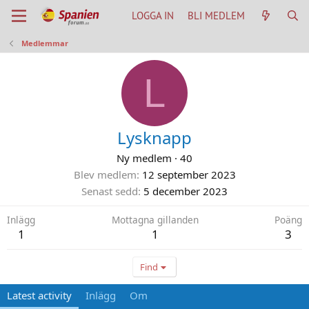
LOGGA IN
BLI MEDLEM
Medlemmar
L
Lysknapp
Ny medlem
·
40
Blev medlem
12 september 2023
Senast sedd
5 december 2023
Inlägg
Mottagna gillanden
Poäng
1
1
3
Find
Latest activity
Inlägg
Om