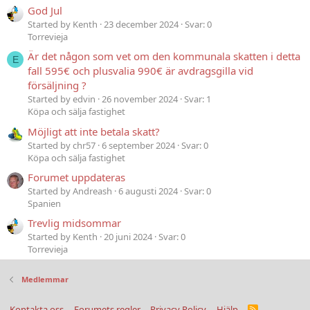
God Jul
Started by Kenth
23 december 2024
Svar: 0
Torrevieja
Är det någon som vet om den kommunala skatten i detta
E
fall 595€ och plusvalia 990€ är avdragsgilla vid
försäljning ?
Started by edvin
26 november 2024
Svar: 1
Köpa och sälja fastighet
Möjligt att inte betala skatt?
Started by chr57
6 september 2024
Svar: 0
Köpa och sälja fastighet
Forumet uppdateras
Started by Andreash
6 augusti 2024
Svar: 0
Spanien
Trevlig midsommar
Started by Kenth
20 juni 2024
Svar: 0
Torrevieja
Medlemmar
Kontakta oss
Forumets regler
Privacy Policy
Hjälp
R