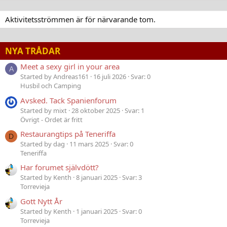
Aktivitetsströmmen är för närvarande tom.
NYA TRÅDAR
Meet a sexy girl in your area
A
Started by Andreas161
16 juli 2026
Svar: 0
Husbil och Camping
Avsked. Tack Spanienforum
Started by mixt
28 oktober 2025
Svar: 1
Övrigt - Ordet är fritt
Restaurangtips på Teneriffa
D
Started by dag
11 mars 2025
Svar: 0
Teneriffa
Har forumet självdött?
Started by Kenth
8 januari 2025
Svar: 3
Torrevieja
Gott Nytt År
Started by Kenth
1 januari 2025
Svar: 0
Torrevieja