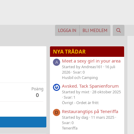
LOGGA IN
BLI MEDLEM
NYA TRÅDAR
Meet a sexy girl in your area
A
Started by Andreas161
16 juli
2026
Svar: 0
Husbil och Camping
Avsked. Tack Spanienforum
Poäng
Started by mixt
28 oktober 2025
0
Svar: 1
Övrigt - Ordet är fritt
Restaurangtips på Teneriffa
D
Started by dag
11 mars 2025
Svar: 0
Teneriffa