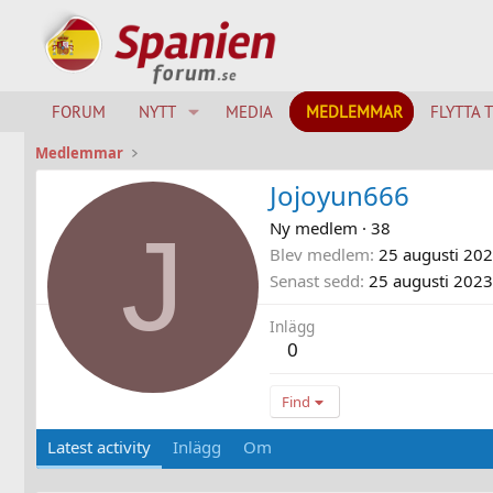
FORUM
NYTT
MEDIA
MEDLEMMAR
FLYTTA 
Medlemmar
Jojoyun666
J
Ny medlem
·
38
Blev medlem
25 augusti 20
Senast sedd
25 augusti 2023
Inlägg
0
Find
Latest activity
Inlägg
Om