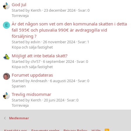
God Jul
Started by Kenth
23 december 2024
Svar: 0
Torrevieja
Är det någon som vet om den kommunala skatten i detta
E
fall 595€ och plusvalia 990€ är avdragsgilla vid
försäljning ?
Started by edvin
26 november 2024
Svar: 1
Köpa och sälja fastighet
Möjligt att inte betala skatt?
Started by chr57
6 september 2024
Svar: 0
Köpa och sälja fastighet
Forumet uppdateras
Started by Andreash
6 augusti 2024
Svar: 0
Spanien
Trevlig midsommar
Started by Kenth
20 juni 2024
Svar: 0
Torrevieja
Medlemmar
Kontakta oss
Forumets regler
Privacy Policy
Hjälp
R