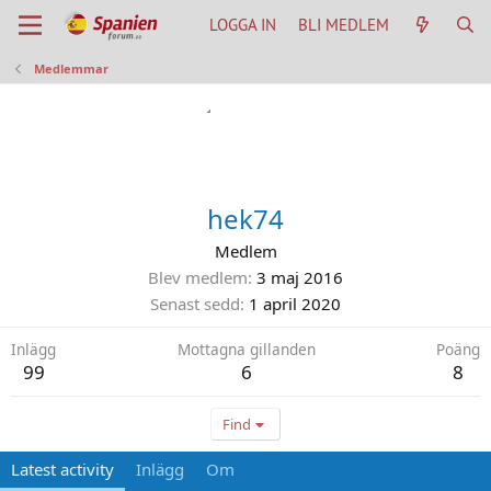
LOGGA IN
BLI MEDLEM
Medlemmar
hek74
Medlem
Blev medlem
3 maj 2016
Senast sedd
1 april 2020
Inlägg
Mottagna gillanden
Poäng
99
6
8
Find
Latest activity
Inlägg
Om