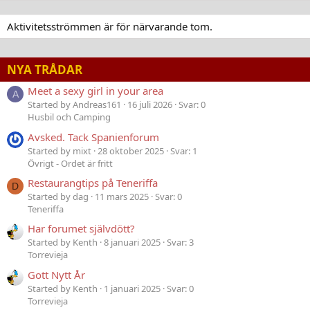
Aktivitetsströmmen är för närvarande tom.
NYA TRÅDAR
Meet a sexy girl in your area
A
Started by Andreas161
16 juli 2026
Svar: 0
Husbil och Camping
Avsked. Tack Spanienforum
Started by mixt
28 oktober 2025
Svar: 1
Övrigt - Ordet är fritt
Restaurangtips på Teneriffa
D
Started by dag
11 mars 2025
Svar: 0
Teneriffa
Har forumet självdött?
Started by Kenth
8 januari 2025
Svar: 3
Torrevieja
Gott Nytt År
Started by Kenth
1 januari 2025
Svar: 0
Torrevieja