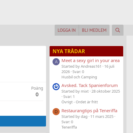
LOGGA IN
BLI MEDLEM
NYA TRÅDAR
Meet a sexy girl in your area
A
Started by Andreas161
16 juli
2026
Svar: 0
Husbil och Camping
Avsked. Tack Spanienforum
Poäng
Started by mixt
28 oktober 2025
0
Svar: 1
Övrigt - Ordet är fritt
Restaurangtips på Teneriffa
D
Started by dag
11 mars 2025
Svar: 0
Teneriffa