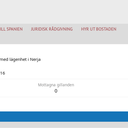
TILL SPANIEN
JURIDISK RÅDGIVNING
HYR UT BOSTADEN
med lägenhet i Nerja
016
Mottagna gillanden
0