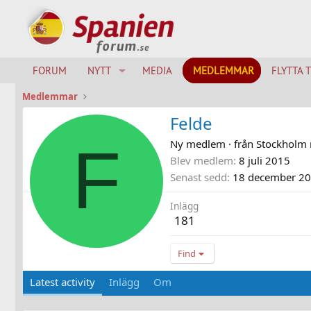
FORUM
NYTT
MEDIA
MEDLEMMAR
FLYTTA 
Medlemmar
Felde
F
Ny medlem
·
från
Stockholm 
Blev medlem
8 juli 2015
Senast sedd
18 december 2
Inlägg
181
Find
Latest activity
Inlägg
Om