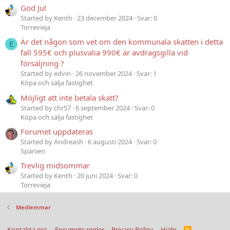
God Jul
Started by Kenth
23 december 2024
Svar: 0
Torrevieja
Är det någon som vet om den kommunala skatten i detta
E
fall 595€ och plusvalia 990€ är avdragsgilla vid
försäljning ?
Started by edvin
26 november 2024
Svar: 1
Köpa och sälja fastighet
Möjligt att inte betala skatt?
Started by chr57
6 september 2024
Svar: 0
Köpa och sälja fastighet
Forumet uppdateras
Started by Andreash
6 augusti 2024
Svar: 0
Spanien
Trevlig midsommar
Started by Kenth
20 juni 2024
Svar: 0
Torrevieja
Medlemmar
Kontakta oss
Forumets regler
Privacy Policy
Hjälp
R