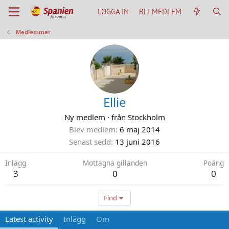
LOGGA IN
BLI MEDLEM
Medlemmar
Ellie
Ny medlem
·
från
Stockholm
Blev medlem
6 maj 2014
Senast sedd
13 juni 2016
Inlägg
Mottagna gillanden
Poäng
3
0
0
Find
Latest activity
Inlägg
Om