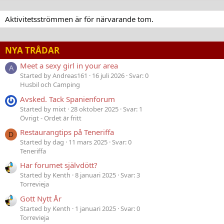
Aktivitetsströmmen är för närvarande tom.
NYA TRÅDAR
Meet a sexy girl in your area
A
Started by Andreas161
16 juli 2026
Svar: 0
Husbil och Camping
Avsked. Tack Spanienforum
Started by mixt
28 oktober 2025
Svar: 1
Övrigt - Ordet är fritt
Restaurangtips på Teneriffa
D
Started by dag
11 mars 2025
Svar: 0
Teneriffa
Har forumet självdött?
Started by Kenth
8 januari 2025
Svar: 3
Torrevieja
Gott Nytt År
Started by Kenth
1 januari 2025
Svar: 0
Torrevieja