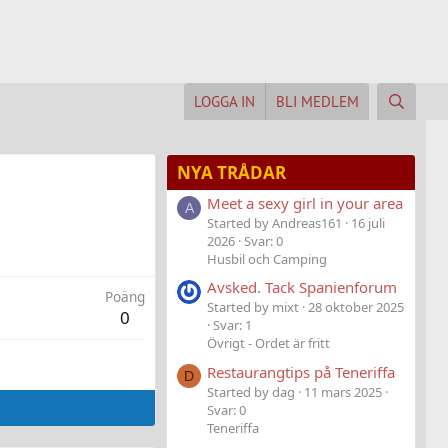
LOGGA IN
BLI MEDLEM
NYA TRÅDAR
Meet a sexy girl in your area
A
Started by Andreas161
16 juli
2026
Svar: 0
Husbil och Camping
Avsked. Tack Spanienforum
Poäng
Started by mixt
28 oktober 2025
0
Svar: 1
Övrigt - Ordet är fritt
Restaurangtips på Teneriffa
D
Started by dag
11 mars 2025
Svar: 0
Teneriffa