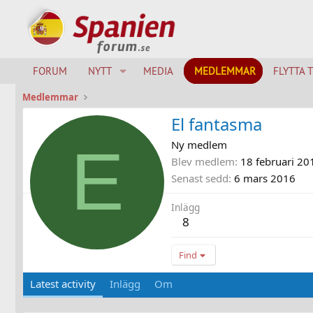
FORUM
NYTT
MEDIA
MEDLEMMAR
FLYTTA 
Medlemmar
El fantasma
E
Ny medlem
Blev medlem
18 februari 20
Senast sedd
6 mars 2016
Inlägg
8
Find
Latest activity
Inlägg
Om