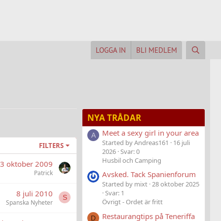
LOGGA IN
BLI MEDLEM
NYA TRÅDAR
Meet a sexy girl in your area
A
Started by Andreas161
16 juli
FILTERS
2026
Svar: 0
Husbil och Camping
3 oktober 2009
Patrick
Avsked. Tack Spanienforum
Started by mixt
28 oktober 2025
8 juli 2010
Svar: 1
S
Övrigt - Ordet är fritt
Spanska Nyheter
Restaurangtips på Teneriffa
D