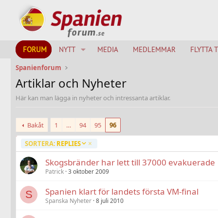
FORUM
NYTT
MEDIA
MEDLEMMAR
FLYTTA 
Spanienforum
Artiklar och Nyheter
Här kan man lägga in nyheter och intressanta artiklar.
Bakåt
1
…
94
95
96
F
SORTERA:
REPLIES
A
L
Skogsbränder har lett till 37000 evakuerade
L
Patrick
3 oktober 2009
A
N
Spanien klart för landets första VM-final
S
D
Spanska Nyheter
8 juli 2010
E