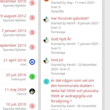
 december 2010
Started by dag
11 mars 2025
S
Spanska Nyheter
Svar: 0
Teneriffa
29 augusti 2012
S
Har forumet självdött?
Spanska Nyheter
Started by Kenth
8 januari 2025
Svar: 3
7 januari 2013
Torrevieja
S
Spanska Nyheter
Gott Nytt År
Started by Kenth
1 januari 2025
september 2013
S
Svar: 0
Spanska Nyheter
Torrevieja
God Jul
21 april 2016
Started by Kenth
23 december
mixt
2024
Svar: 0
Torrevieja
25 juli 2016
S
SolenLyser
Är det någon som vet om
E
den kommunala skatten i
11 maj 2009
detta fall 595€ och plusvalia
Patrick
990€ är avdragsgilla vid
försäljning ?
10 juli 2010
Started by edvin
26 november
S
Spanska Nyheter