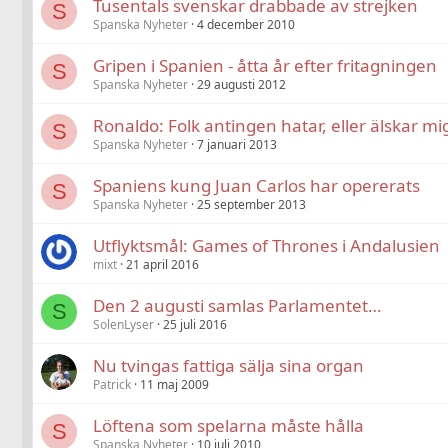
Tusentals svenskar drabbade av strejken
S
Spanska Nyheter
4 december 2010
Gripen i Spanien - åtta år efter fritagningen
S
Spanska Nyheter
29 augusti 2012
Ronaldo: Folk antingen hatar, eller älskar mi
S
Spanska Nyheter
7 januari 2013
Spaniens kung Juan Carlos har opererats
S
Spanska Nyheter
25 september 2013
Utflyktsmål: Games of Thrones i Andalusien
mixt
21 april 2016
Den 2 augusti samlas Parlamentet…
S
SolenLyser
25 juli 2016
Nu tvingas fattiga sälja sina organ
Patrick
11 maj 2009
Löftena som spelarna måste hålla
S
Spanska Nyheter
10 juli 2010