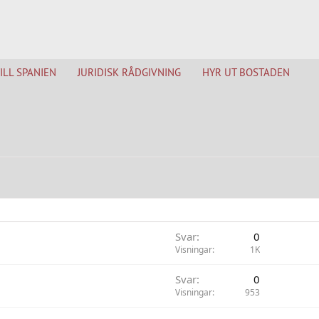
TILL SPANIEN
JURIDISK RÅDGIVNING
HYR UT BOSTADEN
Svar
0
Visningar
1K
Svar
0
Visningar
953