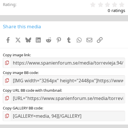
0
Rating
,
0 ratings
0
0
s
Share this media
t
a
Facebook
X
Bluesky
LinkedIn
Reddit
Pinterest
Tumblr
WhatsApp
E-post
Länk
r
(
s
)
Copy image link
Copy image BB code
Copy URL BB code with thumbnail
Copy GALLERY BB code