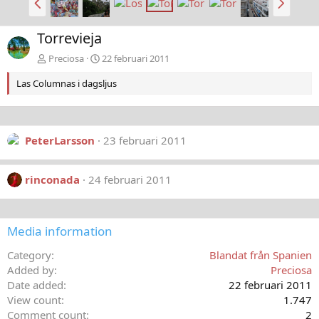
a
ä
k
s
Torrevieja
å
t
t
a
Preciosa
22 februari 2011
Las Columnas i dagsljus
PeterLarsson
23 februari 2011
rinconada
24 februari 2011
Media information
Category
Blandat från Spanien
Added by
Preciosa
Date added
22 februari 2011
View count
1.747
Comment count
2