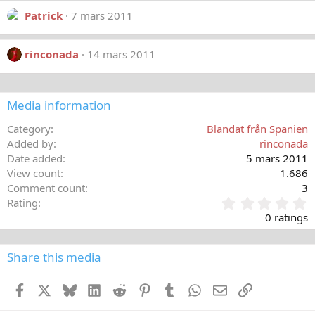
Patrick
7 mars 2011
rinconada
14 mars 2011
Media information
Category
Blandat från Spanien
Added by
rinconada
Date added
5 mars 2011
View count
1.686
Comment count
3
0
Rating
,
0 ratings
0
0
s
Share this media
t
a
Facebook
X
Bluesky
LinkedIn
Reddit
Pinterest
Tumblr
WhatsApp
E-post
Länk
r
(