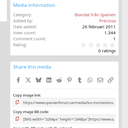
Media information
Category
Blandat från Spanien
Added by
Preciosa
Date added
26 februari 2011
View count
1.344
Comment count
1
0
Rating
,
0 ratings
0
0
s
Share this media
t
a
Facebook
X
Bluesky
LinkedIn
Reddit
Pinterest
Tumblr
WhatsApp
E-post
Länk
r
(
s
)
Copy image link
Copy image BB code