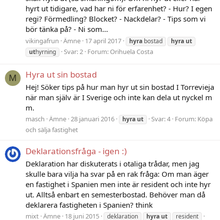
hyrt ut tidigare, vad har ni för erfarenhet? - Hur? I egen
regi? Förmedling? Blocket? - Nackdelar? - Tips som vi
bör tänka på? - Ni som...
vikingafrun
Ämne
17 april 2017
hyra
bostad
hyra
ut
Svar: 2
Forum:
Orihuela Costa
ut
hyrning
Hyra ut sin bostad
M
Hej! Söker tips på hur man hyr ut sin bostad I Torrevieja
när man själv är I Sverige och inte kan dela ut nyckel m
m.
masch
Ämne
28 januari 2016
Svar: 4
Forum:
Köpa
hyra
ut
och sälja fastighet
Deklarationsfråga - igen :)
Deklaration har diskuterats i otaliga trådar, men jag
skulle bara vilja ha svar på en rak fråga: Om man äger
en fastighet i Spanien men inte är resident och inte hyr
ut. Alltså enbart en semesterbostad. Behöver man då
deklarera fastigheten i Spanien? think
mixt
Ämne
18 juni 2015
deklaration
hyra
ut
resident