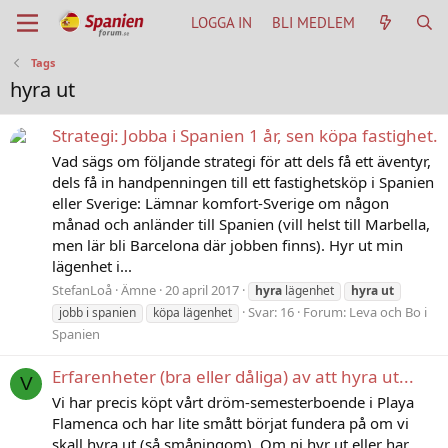
LOGGA IN
BLI MEDLEM
Tags
hyra ut
Strategi: Jobba i Spanien 1 år, sen köpa fastighet.
Vad sägs om följande strategi för att dels få ett äventyr,
dels få in handpenningen till ett fastighetsköp i Spanien
eller Sverige: Lämnar komfort-Sverige om någon
månad och anländer till Spanien (vill helst till Marbella,
men lär bli Barcelona där jobben finns). Hyr ut min
lägenhet i...
StefanLoå
Ämne
20 april 2017
hyra
lägenhet
hyra
ut
Svar: 16
Forum:
Leva och Bo i
jobb i spanien
köpa lägenhet
Spanien
Erfarenheter (bra eller dåliga) av att hyra ut...
V
Vi har precis köpt vårt dröm-semesterboende i Playa
Flamenca och har lite smått börjat fundera på om vi
skall hyra ut (så småningom). Om ni hyr ut eller har