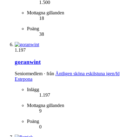
1.500
Mottagna gillanden
18
Poäng
38
1.197
goranwint
Seniormedlem
·
från
Äntligen sköna eskilstuna igen/fd
Estepona
Inlägg
1.197
Mottagna gillanden
9
Poäng
0