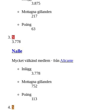
3.875
Mottagna gillanden
217
Poäng
63
N
3.778
Nalle
Mycket välkänd medlem
·
från
Alicante
Inlägg
3.778
Mottagna gillanden
752
Poäng
113
S