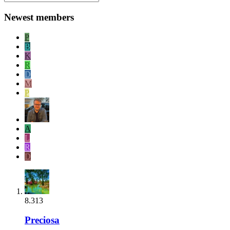
Newest members
P
B
K
R
D
M
P
A
L
R
D
8.313
Preciosa