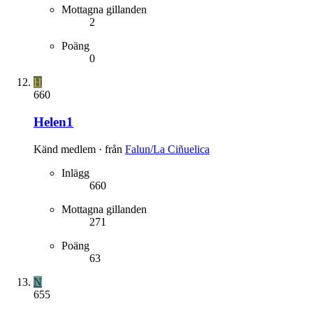
Mottagna gillanden
2
Poäng
0
H
660
Helen1
Känd medlem
·
från
Falun/La Ciñuelica
Inlägg
660
Mottagna gillanden
271
Poäng
63
N
655