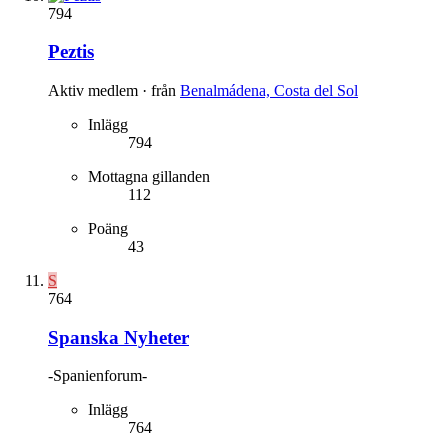
794
Peztis
Aktiv medlem
·
från
Benalmádena, Costa del Sol
Inlägg
794
Mottagna gillanden
112
Poäng
43
S
764
Spanska Nyheter
-Spanienforum-
Inlägg
764