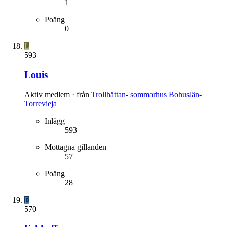
1
Poäng
0
L
593
Louis
Aktiv medlem
·
från
Trollhättan- sommarhus Bohuslän-
Torrevieja
Inlägg
593
Mottagna gillanden
57
Poäng
28
E
570