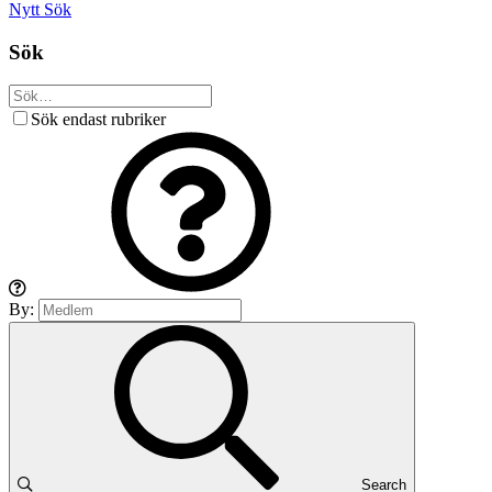
Nytt
Sök
Sök
Sök endast rubriker
By:
Search