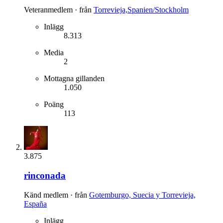
Veteranmedlem
·
från
Torrevieja,Spanien/Stockholm
Inlägg
8.313
Media
2
Mottagna gillanden
1.050
Poäng
113
3.875
rinconada
Känd medlem
·
från
Gotemburgo, Suecia y Torrevieja,
España
Inlägg