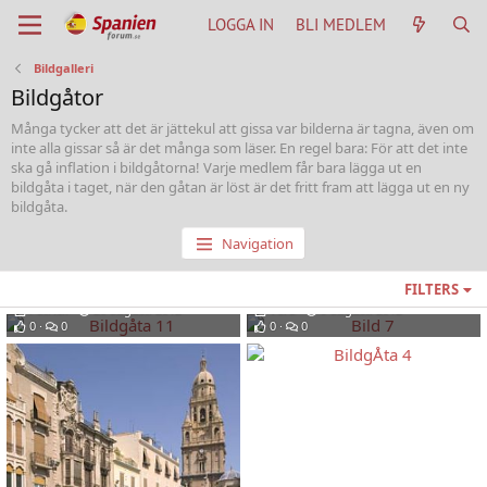
LOGGA IN
BLI MEDLEM
Bildgalleri
Bildgåtor
Många tycker att det är jättekul att gissa var bilderna är tagna, även om
inte alla gissar så är det många som läser. En regel bara: För att det inte
ska gå inflation i bildgåtorna! Varje medlem får bara lägga ut en
bildgåta i taget, när den gåtan är löst är det fritt fram att lägga ut en ny
bildgåta.
Navigation
FILTERS
Bildgåta 11
Bild 7
Patrick
26 augusti 2012
Vera
9 augusti 2012
0
0
0
0