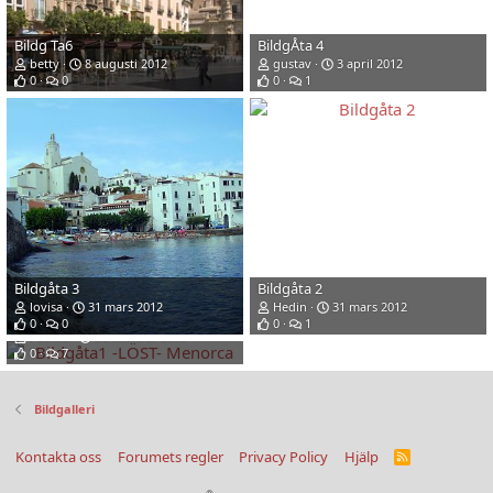
Bildg Ta6
BildgÅta 4
betty
8 augusti 2012
gustav
3 april 2012
0
0
0
1
Bildgåta 3
Bildgåta 2
lovisa
31 mars 2012
Hedin
31 mars 2012
Bildgåta1 -LÖST- Menorca
0
0
0
1
Patrick
30 oktober 2009
0
7
Bildgalleri
Kontakta oss
Forumets regler
Privacy Policy
Hjälp
R
S
S