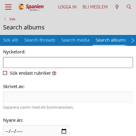
LOGGA IN
BLI MEDLEM
Sök
Search albums
Sök allt
Search threads
Search media
Search albums
S
Nyckelord
Sök endast rubriker
Skrivet av
Separera namn med ett kommatecken.
Nyare än