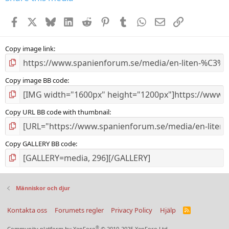
t
a
Facebook
X
Bluesky
LinkedIn
Reddit
Pinterest
Tumblr
WhatsApp
E-post
Länk
r
(
s
)
Copy image link
Copy image BB code
Copy URL BB code with thumbnail
Copy GALLERY BB code
Människor och djur
Kontakta oss
Forumets regler
Privacy Policy
Hjälp
R
S
S
®
Community platform by XenForo
© 2010-2025 XenForo Ltd.