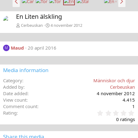
a
ä
k
s
En Liten älskling
å
t
t
a
Cerbeuskan
4 november 2012
Maud
20 april 2016
M
Media information
Category
Människor och djur
Added by
Cerbeuskan
Date added
4 november 2012
View count
4.415
Comment count
1
0
Rating
,
0 ratings
0
0
s
Share this media